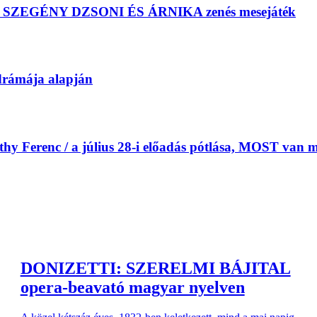
us: SZEGÉNY DZSONI ÉS ÁRNIKA zenés mesejáték
drámája alapján
Ferenc / a július 28-i előadás pótlása, MOST van m
DONIZETTI: SZERELMI BÁJITAL
opera-beavató magyar nyelven