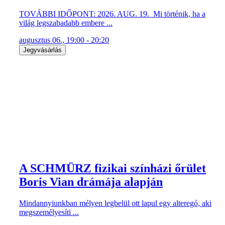
TOVÁBBI IDŐPONT: 2026. AUG. 19. Mi történik, ha a
világ legszabadabb embere ...
augusztus 06., 19:00 - 20:20
Jegyvásárlás
A SCHMÜRZ fizikai színházi őrület
Boris Vian drámája alapján
Mindannyiunkban mélyen legbelül ott lapul egy alteregó, aki
megszemélyesíti ...