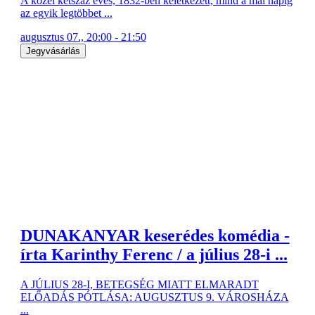
A közel kétszáz éves, 1832-ben keletkezett, mind a mai napig
az egyik legtöbbet ...
augusztus 07., 20:00 - 21:50
Jegyvásárlás
DUNAKANYAR keserédes komédia -
írta Karinthy Ferenc / a július 28-i ...
A JÚLIUS 28-I, BETEGSÉG MIATT ELMARADT
ELŐADÁS PÓTLÁSA: AUGUSZTUS 9. VÁROSHÁZA
...