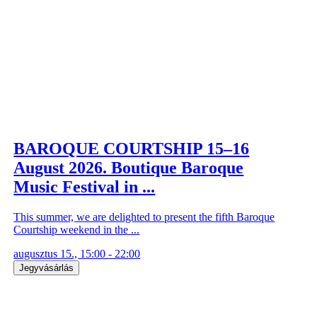
BAROQUE COURTSHIP 15–16
August 2026. Boutique Baroque
Music Festival in ...
This summer, we are delighted to present the fifth Baroque
Courtship weekend in the ...
augusztus 15., 15:00 - 22:00
Jegyvásárlás