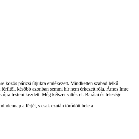
re közös párizsi útjukra emlékezett. Mindketten szabad lelkű
 férfitől, később azonban semmi hír nem érkezett róla. Ámos Imre
újra festeni kezdett. Még kétszer vitték el. Barátai és felesége
indennap a férjét, s csak ezután törődött bele a