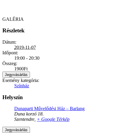
GALÉRIA
Részletek
Dátum:
2019-11-07
Időpont:
19:00 - 20:30
Összeg:
1900Ft
Jegyvásárlás
Esemény kategória:
Színház
Helyszín
Dunaparti Művelődési Ház – Barlang
Duna korzó 18.
Szentendre
,
+ Google Térkép
Jegyvásárlás