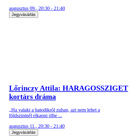
augusztus 09., 20:30 - 21:40
Jegyvásárlás
Lőrinczy Attila: HARAGOSSZIGET
kortárs dráma
„Ha valaki a hatodikról zuhan, azt nem lehet a
földszintnél elkapni ölbe ...
augusztus 11., 20:30 - 21:40
Jegyvásárlás