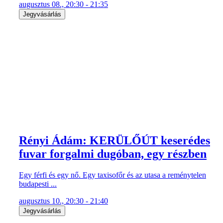
augusztus 08., 20:30 - 21:35
Jegyvásárlás
Rényi Ádám: KERÜLŐÚT keserédes
fuvar forgalmi dugóban, egy részben
Egy férfi és egy nő. Egy taxisofőr és az utasa a reménytelen
budapesti ...
augusztus 10., 20:30 - 21:40
Jegyvásárlás