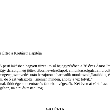
rtsd a Kortárst! alapítója
. A pesti lakásban hagyott füzet utolsó bejegyzésében a 36 éves Ámos Im
Egy darabig még jöttek tábori levelezőlapok a munkaszolgálatra hurcolt
rengeteg szenvedés után hazajutott a harmadik munkaszolgálatából is, és 
, de ő azt válaszolta: „menjen minden, ahogy a víz folyik.”
ainak többsége koncentrációs táborban végezték. Két éven át várta haza m
hez, ha élni és festeni fog.
GALÉRIA