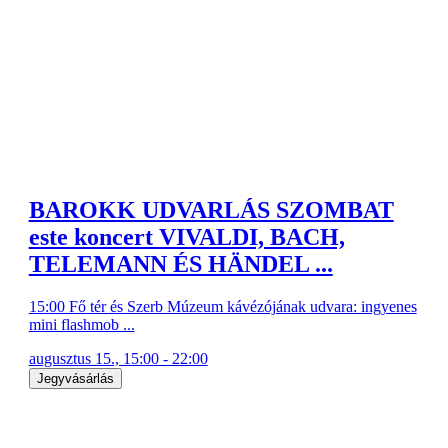
BAROKK UDVARLÁS SZOMBAT
este koncert VIVALDI, BACH,
TELEMANN ÉS HÄNDEL ...
15:00 Fő tér és Szerb Múzeum kávézójának udvara: ingyenes
mini flashmob ...
augusztus 15., 15:00 - 22:00
Jegyvásárlás