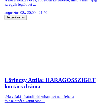
A közel kétszáz éves, 1832-ben keletkezett, mind a mai napig
az egyik legtöbbet ...
augusztus 08., 20:00 - 21:50
Jegyvásárlás
Lőrinczy Attila: HARAGOSSZIGET
kortárs dráma
„Ha valaki a hatodikról zuhan, azt nem lehet a
földszintnél elkapni ölbe ...