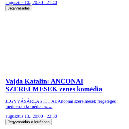
augusztus 10., 20:30 - 21:40
Jegyvásárlás
Vajda Katalin: ANCONAI
SZERELMESEK zenés komédia
JEGYVÁSÁRLÁS ITT Az Anconai szerelmesek fergeteges
mediterrán komédia: az ...
augusztus 13., 20:00 - 22:30
Jegyvásárlás a leírásban