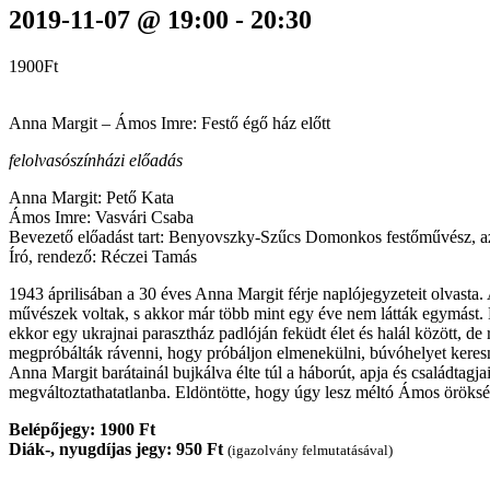
2019-11-07 @ 19:00
-
20:30
1900Ft
Anna Margit – Ámos Imre: Festő égő ház előtt
felolvasószínházi előadás
Anna Margit: Pető Kata
Ámos Imre: Vasvári Csaba
Bevezető előadást tart: Benyovszky-Szűcs Domonkos festőművész, az É
Író, rendező: Réczei Tamás
1943 áprilisában a 30 éves Anna Margit férje naplójegyzeteit olvasta
művészek voltak, s akkor már több mint egy éve nem látták egymást. 
ekkor egy ukrajnai parasztház padlóján feküdt élet és halál között, de 
megpróbálták rávenni, hogy próbáljon elmenekülni, búvóhelyet keresni
Anna Margit barátainál bujkálva élte túl a háborút, apja és családtagj
megváltoztathatatlanba. Eldöntötte, hogy úgy lesz méltó Ámos örökségé
Belépőjegy: 1900 Ft
Diák-, nyugdíjas jegy: 950 Ft
(igazolvány felmutatásával)