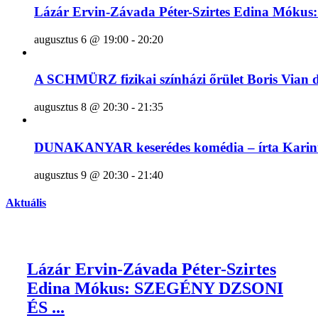
Lázár Ervin-Závada Péter-Szirtes Edina Mók
augusztus 6 @ 19:00
-
20:20
A SCHMÜRZ fizikai színházi őrület Boris Vian 
augusztus 8 @ 20:30
-
21:35
DUNAKANYAR keserédes komédia – írta Karinthy 
augusztus 9 @ 20:30
-
21:40
Aktuális
Lázár Ervin-Závada Péter-Szirtes
Edina Mókus: SZEGÉNY DZSONI
ÉS ...