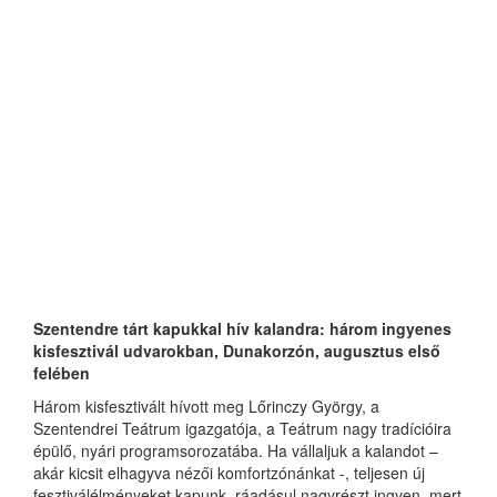
Szentendre tárt kapukkal hív
kalandra
: három ingyenes
kisfesztivál udvarokban, Dunakorzón, augusztus első
felében
Három kisfesztivált hívott meg Lőrinczy György, a
Szentendrei Teátrum igazgatója, a Teátrum nagy tradícióira
épülő, nyári programsorozatába. Ha vállaljuk a kalandot –
akár kicsit elhagyva nézői komfortzónánkat -, teljesen új
fesztiválélményeket kapunk, ráadásul nagyrészt ingyen, mert