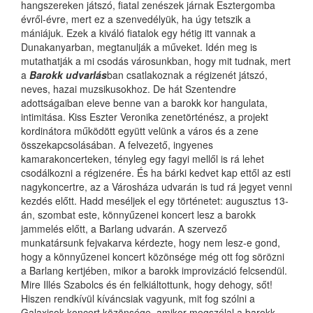
hangszereken játszó, fiatal zenészek járnak Esztergomba
évről-évre, mert ez a szenvedélyük, ha úgy tetszik a
mániájuk. Ezek a kiváló fiatalok egy hétig itt vannak a
Dunakanyarban, megtanulják a műveket. Idén meg is
mutathatják a mi csodás városunkban, hogy mit tudnak, mert
a
Barokk udvarlás
ban csatlakoznak a régizenét játszó,
neves, hazai muzsikusokhoz. De hát Szentendre
adottságaiban eleve benne van a barokk kor hangulata,
intimitása. Kiss Eszter Veronika zenetörténész, a projekt
kordinátora működött együtt velünk a város és a zene
összekapcsolásában. A felvezető, ingyenes
kamarakoncerteken, tényleg egy fagyi mellől is rá lehet
csodálkozni a régizenére. És ha bárki kedvet kap ettől az esti
nagykoncertre, az a Városháza udvarán is tud rá jegyet venni
kezdés előtt. Hadd meséljek el egy történetet: augusztus 13-
án, szombat este, könnyűzenei koncert lesz a barokk
jammelés előtt, a Barlang udvarán. A szervező
munkatársunk fejvakarva kérdezte, hogy nem lesz-e gond,
hogy a könnyűzenei koncert közönsége még ott fog sörözni
a Barlang kertjében, mikor a barokk improvizáció felcsendül.
Mire Illés Szabolcs és én felkiáltottunk, hogy dehogy, sőt!
Hiszen rendkívül kíváncsiak vagyunk, mit fog szólni a
Galaxisok koncert közönsége, amikor megszólal a barokk