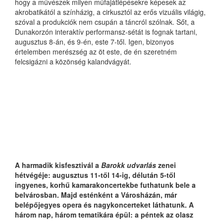
hogy a művészek milyen műfajátlépésekre képesek az
akrobatikától a színházig, a cirkusztól az erős vizuális világig,
szóval a produkciók nem csupán a táncról szólnak. Sőt, a
Dunakorzón interaktív performansz-sétát is fognak tartani,
augusztus 8-án, és 9-én, este 7-től. Igen, bizonyos
értelemben merészség az öt este, de én szeretném
felcsigázni a közönség kalandvágyát.
A harmadik kisfesztivál a
Barokk udvarlás
zenei
hétvégéje: augusztus 11-től 14-ig, délután 5-től
ingyenes, korhű kamarakoncertekbe futhatunk bele a
belvárosban. Majd esténként a Városházán, már
belépőjegyes opera és nagykoncerteket láthatunk. A
három nap, három tematikára épül: a péntek az olasz