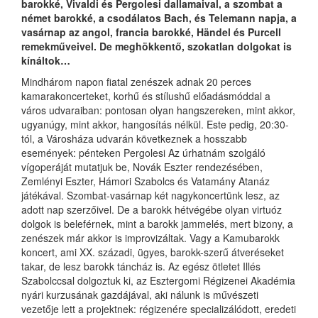
barokké, Vivaldi és Pergolesi dallamaival, a szombat a
német barokké, a csodálatos Bach, és Telemann napja, a
vasárnap az angol, francia barokké,
Händel és Purcell
remekműveivel. De meghökkentő, szokatlan dolgokat is
kínáltok…
Mindhárom napon fiatal zenészek adnak 20 perces
kamarakoncerteket, korhű és stílushű előadásmóddal a
város udvaraiban: pontosan olyan hangszereken, mint akkor,
ugyanúgy, mint akkor, hangosítás nélkül. Este pedig, 20:30-
tól, a Városháza udvarán következnek a hosszabb
események: pénteken Pergolesi Az úrhatnám szolgáló
vígoperáját mutatjuk be, Novák Eszter rendezésében,
Zemlényi Eszter, Hámori Szabolcs és Vatamány Atanáz
játékával. Szombat-vasárnap két nagykoncertünk lesz, az
adott nap szerzőivel. De a barokk hétvégébe olyan virtuóz
dolgok is beleférnek, mint a barokk jammelés, mert bizony, a
zenészek már akkor is improvizáltak. Vagy a Kamubarokk
koncert, ami XX. századi, ügyes, barokk-szerű átveréseket
takar, de lesz barokk táncház is. Az egész ötletet Illés
Szabolccsal dolgoztuk ki, az Esztergomi Régizenei Akadémia
nyári kurzusának gazdájával, aki nálunk is művészeti
vezetője lett a projektnek: régizenére specializálódott, eredeti