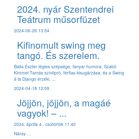
2024. nyár Szentendrei
Teátrum műsorfüzet
2024-06-26 13:54
Kifinomult swing meg
tangó. És szerelem.
Balla Eszter légies szépsége, fanyar humora, Szabó
Kimmel Tamás szívtipró, férfias kisugárzása, és a Swing
à la Django érzéki, ...
2024-04-18 12:09
Jöjjön, jöjjön, a magáé
vagyok! – ...
2024. április 4., csütörtök 11:40
Náray ...