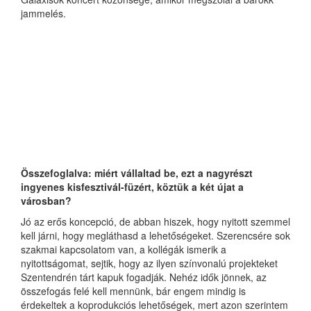
jammelés.
Összefoglalva: miért vállaltad be, ezt a nagyrészt
ingyenes kisfesztivál-füzért, köztük a két újat a
városban?
Jó az erős koncepció, de abban hiszek, hogy nyitott szemmel
kell járni, hogy megláthasd a lehetőségeket. Szerencsére sok
szakmai kapcsolatom van, a kollégák ismerik a
nyitottságomat, sejtik, hogy az ilyen színvonalú projekteket
Szentendrén tárt kapuk fogadják. Nehéz idők jönnek, az
összefogás felé kell mennünk, bár engem mindig is
érdekeltek a koprodukciós lehetőségek, mert azon szerintem