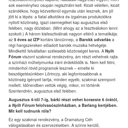
sok eseményhez csupán regisztrálni kell. Kicsit véletlen, kicsit
szándékos, hogy közvetlenül egymás után lesznek, ám jól
jött ki a lépés: a fiatal alkotókra és izgalmas produkciókra
nyitott közönség, igazi csemegéket kap augusztus első
felében, nagy dózisban. (Mint ahogy az a fesztiválokon lenni
szokott.) A három kisfesztiválnak nagyon eltérő a tematikája:
az
5 éves az IZP
kortárs táncünnep, a
Barokk udvarlás
a
régi hangszereken előadott barokk muzsika hétvégéje.
Mindkettő felvállaltan szélesebb közönséget keres. A
Nyílt
Fórum
viszont szakmai rendezvény, ám részt vehetnek rajta
a színházi műhelymunka iránt érdeklődők is. Nem kell félni,
mindenhol rövid programok lesznek – emelte ki
beszélgetésünkben Lőrinczy, aki legfontosabbnak a
közönség igényeit tartja, minden egyéb, szakmai szempont
mellett. Időrendben vettük végig, mikor, mi történik
Szentendrén, augusztus első felében.
Augusztus 4-től 7-ig, bárki részt vehet koraeste 6 órától,
a
Nyílt Fórum
felolvasószínházban, a Barlang kertjében.
Mit kell tudnunk róla?
Ez egy szakmai rendezvény, a Dramaturg Céh
válogatásában és szervezésében. A színre kerülő,