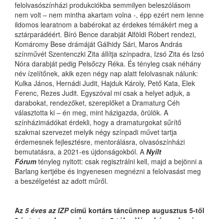
felolvasószínházi produkciókba semmilyen beleszólásom
nem volt – nem mintha akartam volna -, épp ezért nem lenne
ildomos learatnom a babérokat az érdekes témákért meg a
sztárparádéért. Bíró Bence darabját Alföldi Róbert rendezi,
Komáromy Bese drámáját Gálhidy Sári, Maros András
színművét Szentenczki Zita állítja színpadra, Izsó Zita és Izsó
Nóra darabját pedig Pelsőczy Réka. És tényleg csak néhány
név ízelítőnek, akik ezen négy nap alatt felolvasnak nálunk:
Kulka János, Hernádi Judit, Hajduk Károly, Pető Kata, Elek
Ferenc, Rezes Judit. Egyszóval mi csak a helyet adjuk, a
darabokat, rendezőket, szereplőket a Dramaturg Céh
választotta ki – én meg, mint házigazda, örülök. A
színházimádókat érdekli, hogy a dramaturgokat sűrítő
szakmai szervezet melyik négy színpadi művet tartja
érdemesnek fejlesztésre, mentorálásra, olvasószínházi
bemutatásra, a 2021-es újdonságokból. A
Nyílt
Fórum
tényleg nyitott: csak regisztrálni kell, majd a bejönni a
Barlang kertjébe és ingyenesen megnézni a felolvasást meg
a beszélgetést az adott műről.
Az
5 éves az IZP
című kortárs táncünnep augusztus 5-től