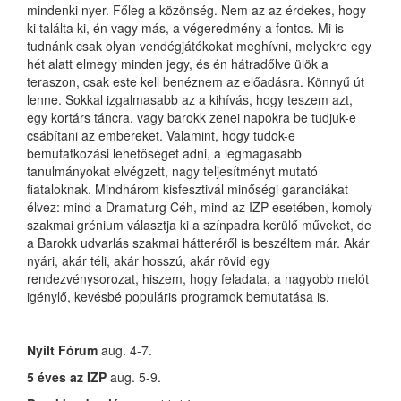
mindenki nyer. Főleg a közönség. Nem az az érdekes, hogy
ki találta ki, én vagy más, a végeredmény a fontos. Mi is
tudnánk csak olyan vendégjátékokat meghívni, melyekre egy
hét alatt elmegy minden jegy, és én hátradőlve ülök a
teraszon, csak este kell benéznem az előadásra. Könnyű út
lenne. Sokkal izgalmasabb az a kihívás, hogy teszem azt,
egy kortárs táncra, vagy barokk zenei napokra be tudjuk-e
csábítani az embereket. Valamint, hogy tudok-e
bemutatkozási lehetőséget adni, a legmagasabb
tanulmányokat elvégzett, nagy teljesítményt mutató
fiataloknak. Mindhárom kisfesztivál minőségi garanciákat
élvez: mind a Dramaturg Céh, mind az IZP esetében, komoly
szakmai grénium választja ki a színpadra kerülő műveket, de
a Barokk udvarlás szakmai hátteréről is beszéltem már. Akár
nyári, akár téli, akár hosszú, akár rövid egy
rendezvénysorozat, hiszem, hogy feladata, a nagyobb melót
igénylő, kevésbé populáris programok bemutatása is.
Nyílt Fórum
aug. 4-7.
5 éves az IZP
aug. 5-9.