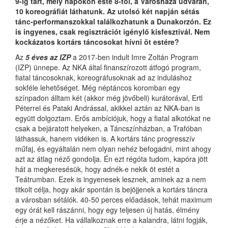
9-ig tart, mely napokon este 8-tól, a Városháza udvarán,
10 koreográfiát láthatunk. Az utolsó két napján sétás
tánc-performanszokkal találkozhatunk a Dunakorzón. Ez
is ingyenes, csak regisztrációt igénylő kisfesztivál. Nem
kockázatos kortárs táncosokat hívni öt estére?
Az
5 éves az IZP
a 2017-ben indult Imre Zoltán Program
(IZP) ünnepe. Az NKA által finanszírozott átfogó program,
fiatal táncosoknak, koreográfusoknak ad az induláshoz
sokféle lehetőséget. Még néptáncos koromban egy
színpadon álltam két (akkor még jövőbeli) kurátorával, Ertl
Péterrel és Pataki Andrással, akikkel aztán az NKA-ban is
együtt dolgoztam. Erős ambíciójuk, hogy a fiatal alkotókat ne
csak a bejáratott helyeken, a Táncszínházban, a Trafóban
láthassuk, hanem vidéken is. A kortárs tánc progresszív
műfaj, és egyáltalán nem olyan nehéz befogadni, mint ahogy
azt az átlag néző gondolja. Én ezt régóta tudom, kapóra jött
hát a megkeresésük, hogy adnék-e nekik öt estét a
Teátrumban. Ezek is ingyenesek lesznek, aminek az a nem
titkolt célja, hogy akár spontán is bejöjjenek a kortárs táncra
a városban sétálók. 40-50 perces előadások, tehát maximum
egy órát kell rászánni, hogy egy teljesen új hatás, élmény
érje a nézőket. Ha vállalkoznak erre a kalandra, látni fogják,