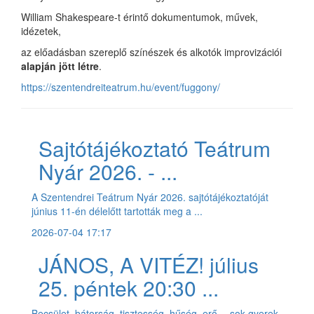
William Shakespeare-t érintő dokumentumok, művek,
idézetek,
az előadásban szereplő színészek és alkotók improvizációi
alapján jött létre
.
https://szentendreiteatrum.hu/event/fuggony/
Sajtótájékoztató Teátrum
Nyár 2026. - ...
A Szentendrei Teátrum Nyár 2026. sajtótájékoztatóját
június 11-én délelőtt tartották meg a ...
2026-07-04 17:17
JÁNOS, A VITÉZ! július
25. péntek 20:30 ...
Becsület, bátorság, tisztesség, hűség, erő… sok gyerek