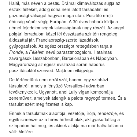
Halál, más néven a pestis. Drámai klímaváltozás sújtja az
északi féltekét, addig soha nem látott társadalmi és
gazdasági válságot hagyva maga után. Pusztító erejű
éhínség söpör végig Európán. A 30 éves háború kiirtja a
német fejedelemségek lakosságának nagy részét. Az angol
polgári forradalom közel fél évszázada szintén rengeteg
áldozattal jár. Franciaország-szerte lázadások,
gyújtogatások. Az egész országot rettegésben tarja a
Fronde
, a
Félelem
nevű parasztmozgalom. Hatalmas
zavargások Lisszabonban, Barcelonában és Nápolyban.
Magyarország az egész évszázad során háborús
pusztításoktól szenved. Majdnem világvége.
De történetünk nem erről szól, hanem egy színházi
társulatról, amely a fényűző Versailles-i udvarban
tevékenykedik. Ugyanott, ahol Lully vígan komponálja
zeneműveit, amelyek átlengik a palota ragyogó termeit. És a
társulat ezért még fizetést is kap.
Ennek a társulatnak alapítója, vezetője, írója, rendezője, és
egyik színésze az a híres-hírhedt alak, aki gyakorlatilag a
színpadon hal meg, és akinek alakja ma már halhatatlanná
vált: Molière.