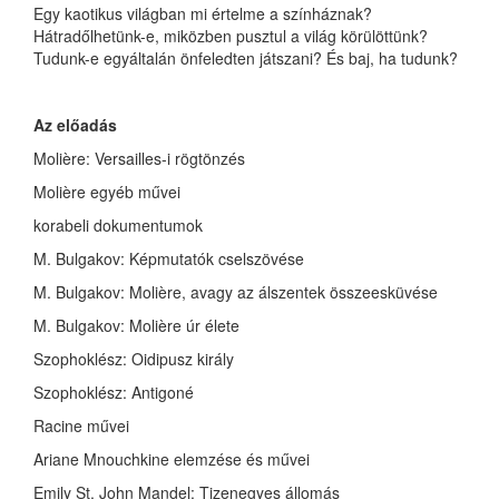
Egy kaotikus világban mi értelme a színháznak?
Hátradőlhetünk-e, miközben pusztul a világ körülöttünk?
Tudunk-e egyáltalán önfeledten játszani? És baj, ha tudunk?
Az előadás
Molière: Versailles-i rögtönzés
Molière egyéb művei
korabeli dokumentumok
M. Bulgakov: Képmutatók cselszövése
M. Bulgakov: Molière, avagy az álszentek összeesküvése
M. Bulgakov: Molière úr élete
Szophoklész: Oidipusz király
Szophoklész: Antigoné
Racine művei
Ariane Mnouchkine elemzése és művei
Emily St. John Mandel: Tizenegyes állomás