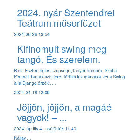
2024. nyár Szentendrei
Teátrum műsorfüzet
2024-06-26 13:54
Kifinomult swing meg
tangó. És szerelem.
Balla Eszter légies szépsége, fanyar humora, Szabó
Kimmel Tamás szívtipró, férfias kisugárzása, és a Swing
à la Django érzéki, ...
2024-04-18 12:09
Jöjjön, jöjjön, a magáé
vagyok! – ...
2024. április 4., csütörtök 11:40
Náray ...