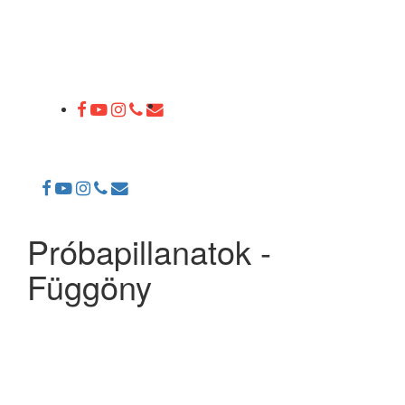
Toggle
navigation
Próbapillanatok -
Függöny