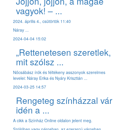
Jöjjön, jöjjön, a magáé
vagyok! – ...
2024. április 4., csütörtök 11:40
Náray ...
2024-04-04 15:02
„Rettenetesen szeretlek,
mit szólsz ...
Nőcsábász írók és féltékeny asszonyok szerelmes
levelei: Náray Erika és Nyáry Krisztián ...
2024-03-25 14:57
Rengeteg színházzal vár
idén a ...
A cikk a Színház Online oldalon jelent meg.
Szólóban vagy párosban, az ezerarcú városban ...