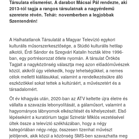
Társulata elismerést. A darabot Mácsai Pál rendezte, aki
2013-tól tagja a rangos társulatnak a nagyérdemű
szeretete révén. Tehát: novemberben a legjobbak
Szentendrén!
A Halhatatlanok Társulatát a Magyar Televízió egykori
kulturális műsorszerkesztősége, a Stúdió kulturális hetilap
alkotói, Érdi Sándor és Szegvári Katalin hozták létre 1996-
ban, egy portrésorozat ötlete nyomán. A társulat Örökös
Tagjait a nagyközönség választja meg azon előadóművészek
közül, akikről úgy vélekedik, hogy tehetségükkel, a nemes
célok melletti kiállásukkal, valamint a rendelkezésükre álló
eszközökkel sokat tettek a kultúráért, a művészetért és a
társadalomért.
Öt év kihagyás után, 2020-ban az ATV keltette újra életre és
vállalta a szavazás lebonyolítását, a gálaműsort, valamint a
hagyományos lábnyomok elkészítését és kihelyezését. Első
lépéseként a kuratórium tagjai Szinetár Miklós vezetésével
ültek össze a televízió székházában, hogy a négy
kategóriában négy-négy, összesen tizenhat művészt
jelöljenek, akik közül a közönség SMS-ben szavazhatta meg