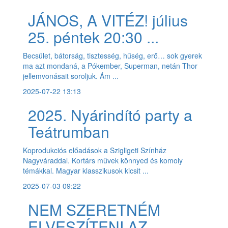
JÁNOS, A VITÉZ! július
25. péntek 20:30 ...
Becsület, bátorság, tisztesség, hűség, erő… sok gyerek
ma azt mondaná, a Pókember, Superman, netán Thor
jellemvonásait soroljuk. Ám ...
2025-07-22 13:13
2025. Nyárindító party a
Teátrumban
Koprodukciós előadások a Szigligeti Színház
Nagyváraddal. Kortárs művek könnyed és komoly
témákkal. Magyar klasszikusok kicsit ...
2025-07-03 09:22
NEM SZERETNÉM
ELVESZÍTENI AZ ...