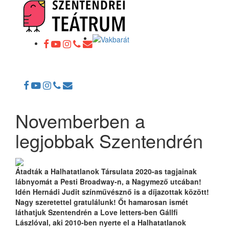
Toggle
navigation
Novemberben a
legjobbak Szentendrén
Átadták a Halhatatlanok Társulata 2020-as tagjainak
lábnyomát a Pesti Broadway-n, a Nagymező utcában!
Idén Hernádi Judit színművésznő is a díjazottak között!
Nagy szeretettel gratulálunk! Őt hamarosan ismét
láthatjuk Szentendrén a Love letters-ben Gállfi
Lászlóval, aki 2010-ben nyerte el a Halhatatlanok