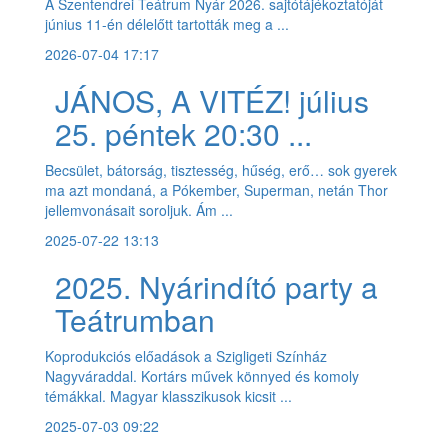
A Szentendrei Teátrum Nyár 2026. sajtótájékoztatóját
június 11-én délelőtt tartották meg a ...
2026-07-04 17:17
JÁNOS, A VITÉZ! július
25. péntek 20:30 ...
Becsület, bátorság, tisztesség, hűség, erő… sok gyerek
ma azt mondaná, a Pókember, Superman, netán Thor
jellemvonásait soroljuk. Ám ...
2025-07-22 13:13
2025. Nyárindító party a
Teátrumban
Koprodukciós előadások a Szigligeti Színház
Nagyváraddal. Kortárs művek könnyed és komoly
témákkal. Magyar klasszikusok kicsit ...
2025-07-03 09:22