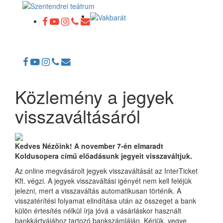
Toggle
navigation
Közlemény a jegyek
visszaváltásáról
Kedves Nézőink! A november 7-én elmaradt
Koldusopera című előadásunk jegyeit visszaváltjuk.
Az online megvásárolt jegyek visszaváltását az InterTicket
Kft. végzi. A jegyek visszaváltási igényét nem kell feléjük
jelezni, mert a visszaváltás automatikusan történik. A
visszatérítési folyamat elindítása után az összeget a bank
külön értesítés nélkül írja jóvá a vásárláskor használt
bankkártyájához tartozó bankszámláján. Kérjük, vegye