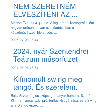
NEM SZERETNÉM
ELVESZÍTENI AZ ...
Marton Éva 2024. júl. 25. A legkorábbi koreográfiái óta
nagyon erősen ott van az előadásaiban a
képzőművészeti ihletettség, ...
2025-07-03 08:44
2024. nyár Szentendrei
Teátrum műsorfüzet
2024-06-26 13:54
Kifinomult swing meg
tangó. És szerelem.
Balla Eszter légies szépsége, fanyar humora, Szabó
Kimmel Tamás szívtipró, férfias kisugárzása, és a Swing
à la Django érzéki, ...