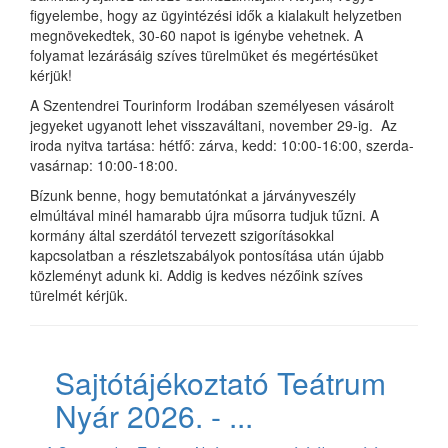
figyelembe, hogy az ügyintézési idők a kialakult helyzetben
megnövekedtek, 30-60 napot is igénybe vehetnek. A
folyamat lezárásáig szíves türelmüket és megértésüket
kérjük!
A Szentendrei Tourinform Irodában személyesen vásárolt
jegyeket ugyanott lehet visszaváltani, november 29-ig. Az
iroda nyitva tartása: hétfő: zárva, kedd: 10:00-16:00, szerda-
vasárnap: 10:00-18:00.
Bízunk benne, hogy bemutatónkat a járványveszély
elmúltával minél hamarabb újra műsorra tudjuk tűzni. A
kormány által szerdától tervezett szigorításokkal
kapcsolatban a részletszabályok pontosítása után újabb
közleményt adunk ki. Addig is kedves nézőink szíves
türelmét kérjük.
Sajtótájékoztató Teátrum
Nyár 2026. - ...