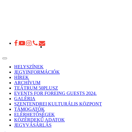
Toggle
navigation
HELYSZÍNEK
JEGYINFORMÁCIÓK
HÍREK
ARCHÍVUM
TEÁTRUM 50PLUSZ
EVENTS FOR FOREING GUESTS 2024.
GALÉRIA
SZENTENDREI KULTURÁLIS KÖZPONT
TÁMOGATÓK
ELÉRHETŐSÉGEK
KÖZÉRDEKŰ ADATOK
JEGYVÁSÁRLÁS