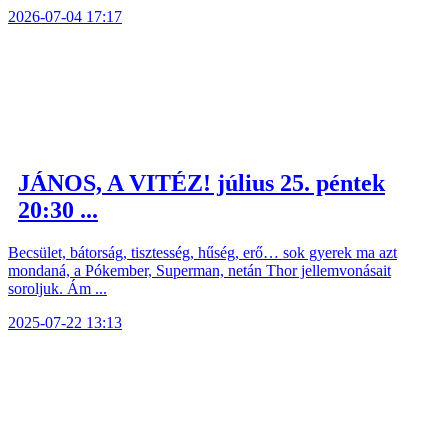
2026-07-04 17:17
JÁNOS, A VITÉZ! július 25. péntek
20:30 ...
Becsület, bátorság, tisztesség, hűség, erő… sok gyerek ma azt
mondaná, a Pókember, Superman, netán Thor jellemvonásait
soroljuk. Ám ...
2025-07-22 13:13