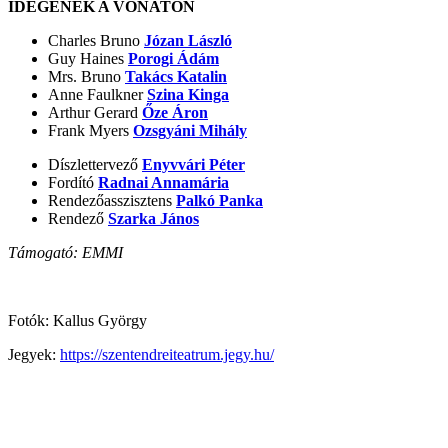
IDEGENEK A VONATON
Charles Bruno
Józan László
Guy Haines
Porogi Ádám
Mrs. Bruno
Takács Katalin
Anne Faulkner
Szina Kinga
Arthur Gerard
Őze Áron
Frank Myers
Ozsgyáni Mihály
Díszlettervező
Enyvvári Péter
Fordító
Radnai Annamária
Rendezőasszisztens
Palkó Panka
Rendező
Szarka János
Támogató: EMMI
Fotók: Kallus György
Jegyek:
https://szentendreiteatrum.jegy.hu/