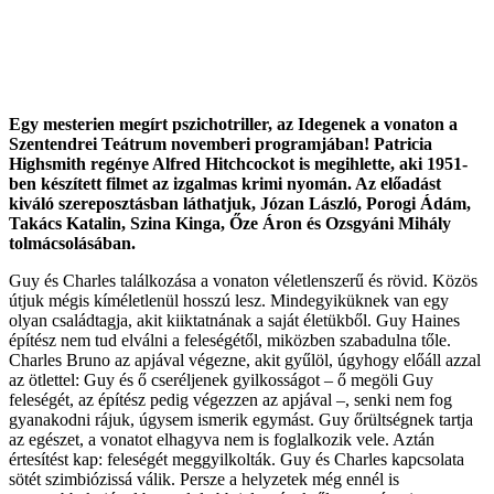
Egy mesterien megírt pszichotriller, az
Idegenek a vonaton a
Szentendrei Teátrum novemberi programjában! Patricia
Highsmith regénye Alfred Hitchcockot is megihlette, aki 1951-
ben készített filmet az izgalmas krimi nyomán. Az előadást
kiváló szereposztásban láthatjuk, Józan László, Porogi Ádám,
Takács Katalin, Szina Kinga, Őze Áron és Ozsgyáni Mihály
tolmácsolásában.
Guy és Charles találkozása a vonaton véletlenszerű és rövid. Közös
útjuk mégis kíméletlenül hosszú lesz. Mindegyiküknek van egy
olyan családtagja, akit kiiktatnának a saját életükből. Guy Haines
építész nem tud elválni a feleségétől, miközben szabadulna tőle.
Charles Bruno az apjával végezne, akit gyűlöl, úgyhogy előáll azzal
az ötlettel: Guy és ő cseréljenek gyilkosságot – ő megöli Guy
feleségét, az építész pedig végezzen az apjával –, senki nem fog
gyanakodni rájuk, úgysem ismerik egymást. Guy őrültségnek tartja
az egészet, a vonatot elhagyva nem is foglalkozik vele. Aztán
értesítést kap: feleségét meggyilkolták. Guy és Charles kapcsolata
sötét szimbiózissá válik. Persze a helyzetek még ennél is