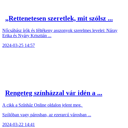
„Rettenetesen szeretlek, mit szólsz ...
Nőcsábász írók és féltékeny asszonyok szerelmes levelei: Náray
Erika és Nyáry Krisztián ...
2024-03-25 14:57
Rengeteg színházzal vár idén a ...
A cikk a Színház Online oldalon jelent meg.
Szólóban vagy párosban, az ezerarcú városban ...
2024-03-22 14:41