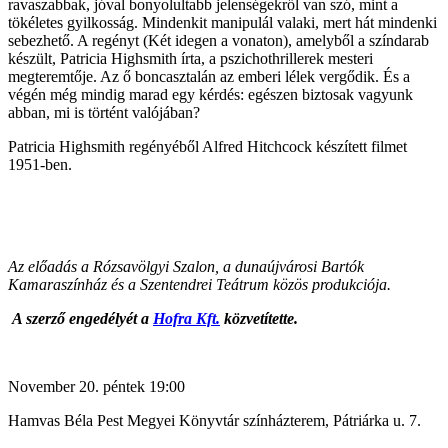
ravaszabbak, jóval bonyolultabb jelenségekről van szó, mint a
tökéletes gyilkosság. Mindenkit manipulál valaki, mert hát mindenki
sebezhető. A regényt (Két idegen a vonaton), amelyből a színdarab
készült, Patricia Highsmith írta, a pszichothrillerek mesteri
megteremtője. Az ő boncasztalán az emberi lélek vergődik. És a
végén még mindig marad egy kérdés: egészen biztosak vagyunk
abban, mi is történt valójában?
Patricia Highsmith regényéből Alfred Hitchcock készített filmet
1951-ben.
Az előadás a Rózsavölgyi Szalon, a dunaújvárosi Bartók
Kamaraszínház és a Szentendrei Teátrum közös produkciója.
A szerző engedélyét a
Hofra Kft.
közvetítette.
November 20. péntek 19:00
Hamvas Béla Pest Megyei Könyvtár színházterem, Pátriárka u. 7.