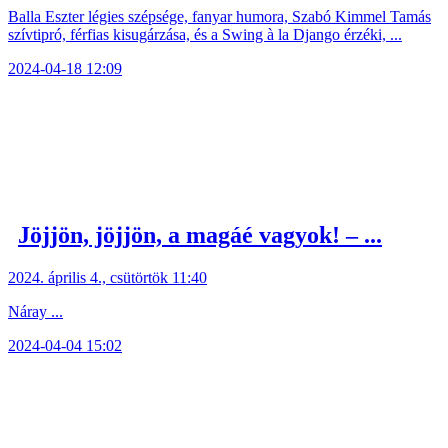
Balla Eszter légies szépsége, fanyar humora, Szabó Kimmel Tamás
szívtipró, férfias kisugárzása, és a Swing à la Django érzéki, ...
2024-04-18 12:09
Jöjjön, jöjjön, a magáé vagyok! – ...
2024. április 4., csütörtök 11:40
Náray ...
2024-04-04 15:02