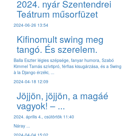
2024. nyár Szentendrei
Teátrum műsorfüzet
2024-06-26 13:54
Kifinomult swing meg
tangó. És szerelem.
Balla Eszter légies szépsége, fanyar humora, Szabó
Kimmel Tamás szívtipró, férfias kisugárzása, és a Swing
à la Django érzéki, ...
2024-04-18 12:09
Jöjjön, jöjjön, a magáé
vagyok! – ...
2024. április 4., csütörtök 11:40
Náray ...
2024-04-04 15:02