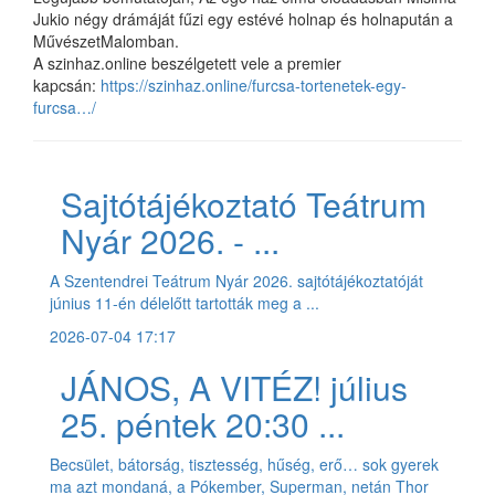
Jukio négy drámáját fűzi egy estévé holnap és holnapután a
MűvészetMalomban.
A szinhaz.online beszélgetett vele a premier
kapcsán:
https://szinhaz.online/furcsa-tortenetek-egy-
furcsa…/
Sajtótájékoztató Teátrum
Nyár 2026. - ...
A Szentendrei Teátrum Nyár 2026. sajtótájékoztatóját
június 11-én délelőtt tartották meg a ...
2026-07-04 17:17
JÁNOS, A VITÉZ! július
25. péntek 20:30 ...
Becsület, bátorság, tisztesség, hűség, erő… sok gyerek
ma azt mondaná, a Pókember, Superman, netán Thor