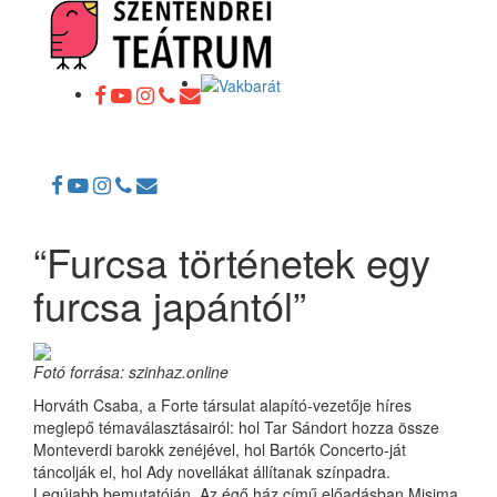
Toggle
navigation
“Furcsa történetek egy
furcsa japántól”
Fotó forrása: szinhaz.online
Horváth Csaba, a Forte társulat alapító-vezetője híres
meglepő témaválasztásairól: hol Tar Sándort hozza össze
Monteverdi barokk zenéjével, hol Bartók Concerto-ját
táncolják el, hol Ady novellákat állítanak színpadra.
Legújabb bemutatóján, Az égő ház című előadásban Misima