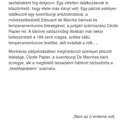
asztalosként fog dolgozni. Egy véletlen találkozásnak is
köszönhető, hogy élete más irányt vett. Egy párizsi estélyen
találkozott egy luxemburgi arisztokratával, a
művészetkedvelő Edouard de Marche báróval és
temperamentumos feleségével, a polgári származású Cécile
Papier-rel.
A báróné valószínűleg titokban már ekkor
beleszeretett a 189 centi magas, széles vállú,
temperamentumos festőbe, akit imádtak a nők…
.
Munkácsy pályafutásában meghatározó szerepet játszott
felesége, Cécile Papier, a luxemburgi De Marches báró
özvegye, aki a megfelelő társadalmi hátteret biztosította a
„festőfejedelem” számára.
„Nem az ő érdeme volt,