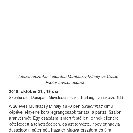
– felolvasószínházi előadás Munkácsy Mihály és Cécile
Papier levelezéséből –
2019. október 31., 19 óra
Szentendre, Dunaparti Művelődési Ház – Barlang (Dunakorzó 18.)
A 26 éves Munkácsy Mihály 1870-ben
Siralomház
című
képével elnyerte kora legrangosabb tárlata, a párizsi Szalon
aranyérmét. Egy csapásra ismert festő lett, ennek ellenére
kételkedett a tehetségében, és azt tervezte, hogy otthagyja
düsseldorfi műtermét, hazatér Magyarországra és újra