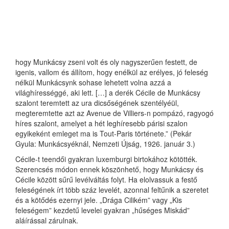
hogy Munkácsy zseni volt és oly nagyszerűen festett, de
igenis, vallom és állítom, hogy enélkül az erélyes, jó feleség
nélkül Munkácsynk sohase lehetett volna azzá a
világhírességgé, aki lett. […] a derék Cécile de Munkácsy
szalont teremtett az ura dicsőségének szentélyéül,
megteremtette azt az Avenue de Villiers-n pompázó, ragyogó
híres szalont, amelyet a hét leghíresebb párisi szalon
egyikeként emleget ma is Tout-Paris története.” (Pekár
Gyula: Munkácsyéknál, Nemzeti Újság, 1926. január 3.)
Cécile-t teendői gyakran luxemburgi birtokához kötötték.
Szerencsés módon ennek köszönhető, hogy Munkácsy és
Cécile között sűrű levélváltás folyt. Ha elolvassuk a festő
feleségének írt több száz levelét, azonnal feltűnik a szeretet
és a kötődés ezernyi jele. „Drága Cilikém” vagy „Kis
feleségem” kezdetű levelei gyakran „hűséges Miskád”
aláírással zárulnak.