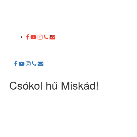
Toggle
navigation
Csókol hű Miskád!