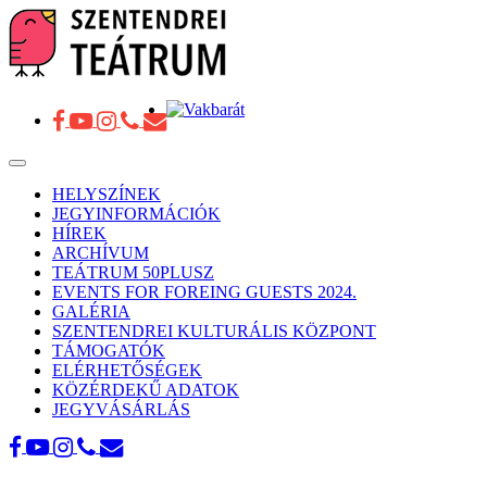
Toggle
navigation
HELYSZÍNEK
JEGYINFORMÁCIÓK
HÍREK
ARCHÍVUM
TEÁTRUM 50PLUSZ
EVENTS FOR FOREING GUESTS 2024.
GALÉRIA
SZENTENDREI KULTURÁLIS KÖZPONT
TÁMOGATÓK
ELÉRHETŐSÉGEK
KÖZÉRDEKŰ ADATOK
JEGYVÁSÁRLÁS