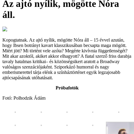
Az ajtó nyílik, mögötte Nóra
áll.
Kopogtatnak. Az ajtó nyílik, mögötte Nóra áll – 15 évvel azután,
hogy Ibsen botrányt kavart klasszikusában becsapta maga mögött.
Miért jött? Mi történt vele azóta? Megérte kivívnia függetlenségét?
Mit akar azoktól, akiket akkor elhagyott? A fiatal szerző friss darabja
tavaly hatalmas kritikai– és közönségsikert aratott a Broadway
valóságos szenzációjaként. Sziporkázó humorral és nagy
emberismerettel tárja elénk a színháztörténet egyik legzajosabb
ajtócsapásának utóhatásait.
Próbafotók
Fotó: Polhodzik Ádám