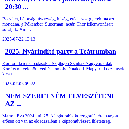
20:30 ...
Becsület, bátorság, tisztesség, hűség, erő… sok gyerek ma azt
mondaná, a Pókember, Superman, netán Thor jellemvonásait
soroljuk. Ám ...
2025-07-22 13:13
2025. Nyárindító party a Teátrumban
Koprodukciós előadások a Szigligeti Színház Nagyváraddal.
Kortárs művek könnyed és komoly témákkal. Magyar klasszikusok
kicsit ...
2025-07-03 09:22
NEM SZERETNÉM ELVESZÍTENI
AZ ...
Marton Éva 2024. júl. 25. A legkorábbi koreográfiái óta nagyon
erősen ott van az előadásaiban a képzőművészeti ihletettség, ...