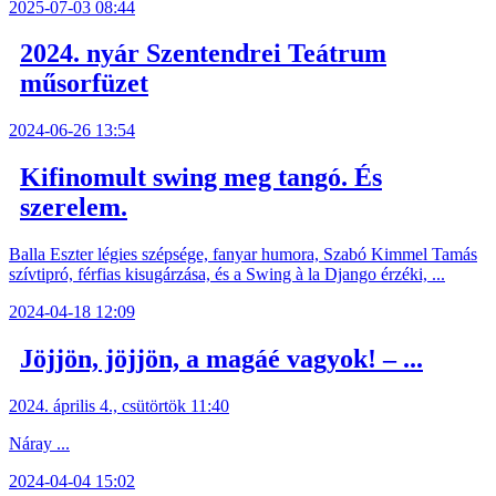
2025-07-03 08:44
2024. nyár Szentendrei Teátrum
műsorfüzet
2024-06-26 13:54
Kifinomult swing meg tangó. És
szerelem.
Balla Eszter légies szépsége, fanyar humora, Szabó Kimmel Tamás
szívtipró, férfias kisugárzása, és a Swing à la Django érzéki, ...
2024-04-18 12:09
Jöjjön, jöjjön, a magáé vagyok! – ...
2024. április 4., csütörtök 11:40
Náray ...
2024-04-04 15:02