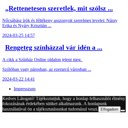
„Rettenetesen szeretlek, mit szólsz ...
Nőcsábász írók és féltékeny asszonyok szerelmes levelei: Náray
Erika és Nyáry Krisztián ...
2024-03-25 14:57
Rengeteg színházzal vár idén a ...
A cikk a Színház Online oldalon jelent meg.
Szólóban vagy párosban, az ezerarcú városban ...
2024-03-22 14:41
Impresszum
Kedves Látogató! Tájékoztatjuk, hogy a honlap felhasználói élmény
fokozásának érdekében sütiket alkalmazunk. A honlapunk
használatával ön a tájékoztatásunkat tudomásul veszi.
Elfogadom