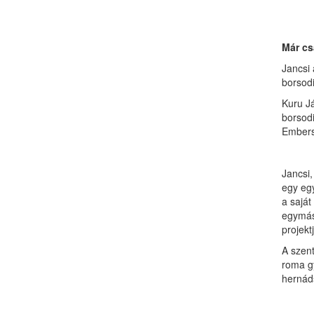
Már cs
Jancsi 
borsodi
Kuru Já
borsod
Embers
Jancsi
egy egy
a saját
egymás
projekt
A szent
roma gy
hernáds