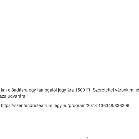
km előadásra egy támogatói jegy ára 1500 Ft. Szeretettel várunk minden
áza udvarára.
: https://szentendreiteatrum.jegy.hu/program/2078-136348/836206