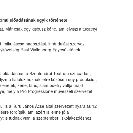
című előadásának egyik története
t. Már csak egy kisbusz kéne, ami elviszi a tucatnyi
t, mikuláscsomagosztást, kirándulást szervez
agykövetség Raul Wallenberg Egyesületének
mű előadásban a Szentendrei Teátrum színpadán,
yzetű fiatalok hoznak létre közösen egy produkciót,
elenetek, zene, tánc, slam poetry váltja majd
ye, mely a Pro Progressione művészeti szervezet
ül is a Kuru János Ácse által szervezett nyaralás 12
sre fordítják, ami azért is lenne jó a
t is tudnak vinni a szeptemberi iskolakezdéshez.