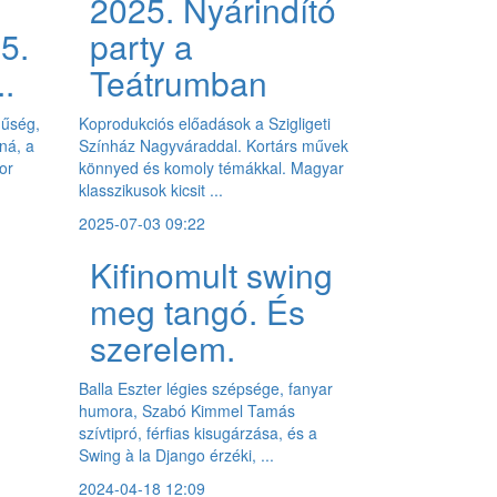
2025. Nyárindító
25.
party a
..
Teátrumban
hűség,
Koprodukciós előadások a Szigligeti
ná, a
Színház Nagyváraddal. Kortárs művek
or
könnyed és komoly témákkal. Magyar
klasszikusok kicsit ...
2025-07-03 09:22
Kifinomult swing
meg tangó. És
szerelem.
Balla Eszter légies szépsége, fanyar
humora, Szabó Kimmel Tamás
szívtipró, férfias kisugárzása, és a
Swing à la Django érzéki, ...
2024-04-18 12:09