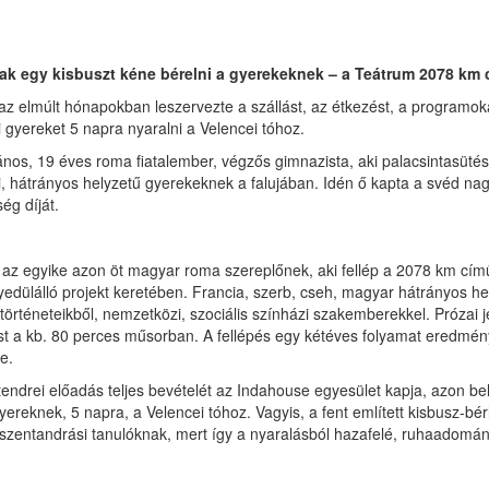
ak egy kisbuszt kéne bérelni a gyerekeknek – a Teátrum 2078 km 
az elmúlt hónapokban leszervezte a szállást, az étkezést, a programoka
 gyereket 5 napra nyaralni a Velencei tóhoz.
nos, 19 éves roma fiatalember, végzős gimnazista, aki palacsintasütés
i, hátrányos helyzetű gyerekeknek a falujában. Idén ő kapta a svéd n
ég díját.
, az egyike azon öt magyar roma szereplőnek, aki fellép a 2078 km cí
edülálló projekt keretében. Francia, szerb, cseh, magyar hátrányos hel
 történeteikből, nemzetközi, szociális színházi szakemberekkel. Prózai j
t a kb. 80 perces műsorban. A fellépés egy kétéves folyamat eredmén
je.
endrei előadás teljes bevételét az Indahouse egyesület kapja, azon bel
ereknek, 5 napra, a Velencei tóhoz. Vagyis, a fent említett kisbusz-bérlé
zentandrási tanulóknak, mert így a nyaralásból hazafelé, ruhaadomány