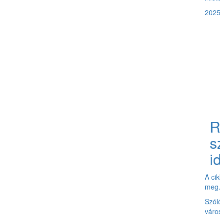
2025
R
s
i
A ci
meg
Szól
váro