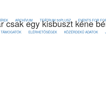
r csak egy kisbuszt kéne bé
HÍREK
ARCHÍVUM
TEÁTRUM 50PLUSZ
EVENTS FOR FOR
TÁMOGATÓK
ELÉRHETŐSÉGEK
KÖZÉRDEKŰ ADATOK