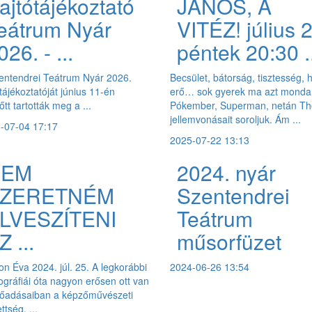
ajtótájékoztató
JÁNOS, A
eátrum Nyár
VITÉZ! július 
026. - ...
péntek 20:30 .
entendrei Teátrum Nyár 2026.
Becsület, bátorság, tisztesség, 
tájékoztatóját június 11-én
erő… sok gyerek ma azt monda
őtt tartották meg a ...
Pókember, Superman, netán Th
jellemvonásait soroljuk. Ám ...
-07-04 17:17
2025-07-22 13:13
NEM
2024. nyár
ZERETNÉM
Szentendrei
LVESZÍTENI
Teátrum
Z ...
műsorfüzet
on Éva 2024. júl. 25. A legkorábbi
2024-06-26 13:54
ográfiái óta nagyon erősen ott van
lőadásaiban a képzőművészeti
ettség, ...