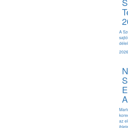
S
T
2
A Sz
sajtó
délel
2026
S
E
A
Mart
kore
az e
ihlet