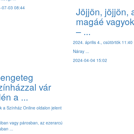
-07-03 08:44
Jöjjön, jöjjön, 
magáé vagyok
– ...
2024. április 4., csütörtök 11:40
Náray ...
2024-04-04 15:02
engeteg
zínházzal vár
dén a ...
kk a Színház Online oldalon jelent
.
óban vagy párosban, az ezerarcú
sban ...