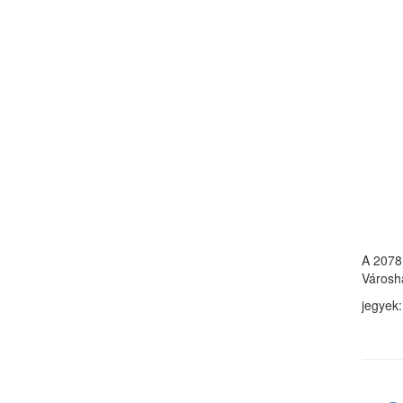
A 2078 
Városh
jegyek