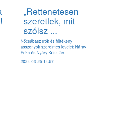
a
„Rettenetesen
!
szeretlek, mit
szólsz ...
Nőcsábász írók és féltékeny
asszonyok szerelmes levelei: Náray
Erika és Nyáry Krisztián ...
2024-03-25 14:57