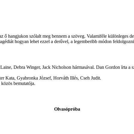
az ő hangjukon szólalt meg bennem a szöveg. Valamiféle különleges derű
ó tragédiát hogyan lehet ezzel a derűvel, a legemberibb módon feldolg
Laine, Debra Winger, Jack Nicholson hármasával. Dan Gordon írta a szí
ter Kata, Gyabronka József, Horváth Illés, Cseh Judit.
m közös bemutatója.
Olvasópróba