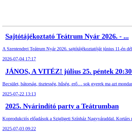
Sajtótájékoztató Teátrum Nyár 2026. - ...
A Szentendrei Teátrum Nyár 2026. sajtótájékoztatóját június 11-én délel
2026-07-04 17:17
JÁNOS, A VITÉZ! július 25. péntek 20:30 
Becsület, bátorság, tisztesség, hűség, erő… sok gyerek ma azt monda
2025-07-22 13:13
2025. Nyárindító party a Teátrumban
Koprodukciós előadások a Szigligeti Színház Nagyváraddal. Kortárs 
2025-07-03 09:22