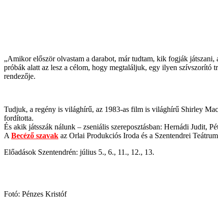
„Amikor először olvastam a darabot, már tudtam, kik fogják játszani, 
próbák alatt az lesz a célom, hogy megtaláljuk, egy ilyen szívszorít
rendezője.
Tudjuk, a regény is világhírű, az 1983-as film is világhí
rű Shirley Mac
fordította.
És akik játsszák nálunk – zseniális szereposztásban: Hernádi Judit, Pé
A
Becéző szavak
az Orlai Produkciós Iroda és a Szentendrei Teátru
Előadások Szentendrén: július 5., 6., 11., 12., 13.
Fotó: Pénzes Kristóf