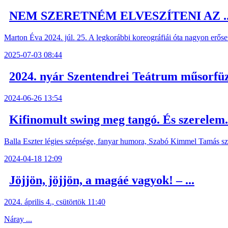
NEM SZERETNÉM ELVESZÍTENI AZ ..
Marton Éva 2024. júl. 25. A legkorábbi koreográfiái óta nagyon erősen
2025-07-03 08:44
2024. nyár Szentendrei Teátrum műsorfü
2024-06-26 13:54
Kifinomult swing meg tangó. És szerelem.
Balla Eszter légies szépsége, fanyar humora, Szabó Kimmel Tamás szívt
2024-04-18 12:09
Jöjjön, jöjjön, a magáé vagyok! – ...
2024. április 4., csütörtök 11:40
Náray ...