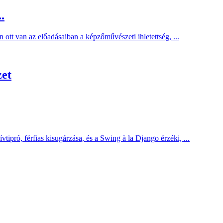
.
 ott van az előadásaiban a képzőművészeti ihletettség, ...
zet
ipró, férfias kisugárzása, és a Swing à la Django érzéki, ...