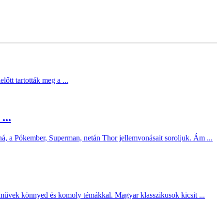
őtt tartották meg a ...
...
ná, a Pókember, Superman, netán Thor jellemvonásait soroljuk. Ám ...
művek könnyed és komoly témákkal. Magyar klasszikusok kicsit ...