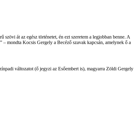
 szövi át az egész történetet, én ezt szeretem a legjobban benne. A
ozni” – mondta Kocsis Gergely a Becéző szavak kapcsán, amelynek ő a
npadi változatot (ő jegyzi az Esőembert is), magyarra Zöldi Gergely