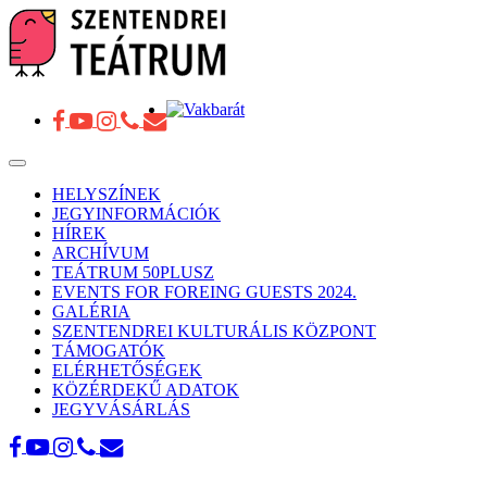
Toggle
navigation
HELYSZÍNEK
JEGYINFORMÁCIÓK
HÍREK
ARCHÍVUM
TEÁTRUM 50PLUSZ
EVENTS FOR FOREING GUESTS 2024.
GALÉRIA
SZENTENDREI KULTURÁLIS KÖZPONT
TÁMOGATÓK
ELÉRHETŐSÉGEK
KÖZÉRDEKŰ ADATOK
JEGYVÁSÁRLÁS