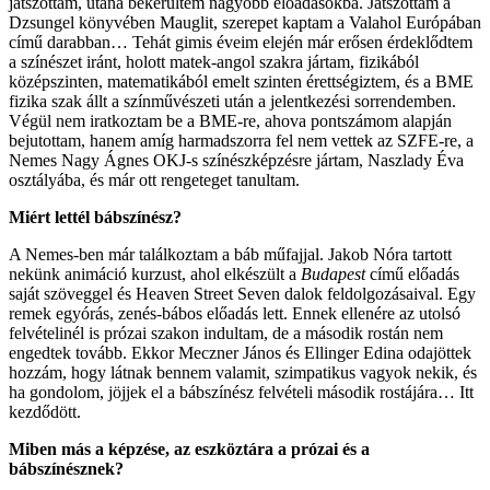
játszottam, utána bekerültem nagyobb előadásokba. Játszottam a
Dzsungel könyvében Mauglit, szerepet kaptam a Valahol Európában
című darabban… Tehát gimis éveim elején már erősen érdeklődtem
a színészet iránt, holott matek-angol szakra jártam, fizikából
középszinten, matematikából emelt szinten érettségiztem, és a BME
fizika szak állt a színművészeti után a jelentkezési sorrendemben.
Végül nem iratkoztam be a BME-re, ahova pontszámom alapján
bejutottam, hanem amíg harmadszorra fel nem vettek az SZFE-re, a
Nemes Nagy Ágnes OKJ-s színészképzésre jártam, Naszlady Éva
osztályába, és már ott rengeteget tanultam.
Miért lettél bábszínész?
A Nemes-ben már találkoztam a báb műfajjal. Jakob Nóra tartott
nekünk animáció kurzust, ahol elkészült a
Budapest
című előadás
saját szöveggel és Heaven Street Seven dalok feldolgozásaival. Egy
remek egyórás, zenés-bábos előadás lett. Ennek ellenére az utolsó
felvételinél is prózai szakon indultam, de a második rostán nem
engedtek tovább. Ekkor Meczner János és Ellinger Edina odajöttek
hozzám, hogy látnak bennem valamit, szimpatikus vagyok nekik, és
ha gondolom, jöjjek el a bábszínész felvételi második rostájára… Itt
kezdődött.
Miben más a képzése, az eszköztára a prózai és a
bábszínésznek?