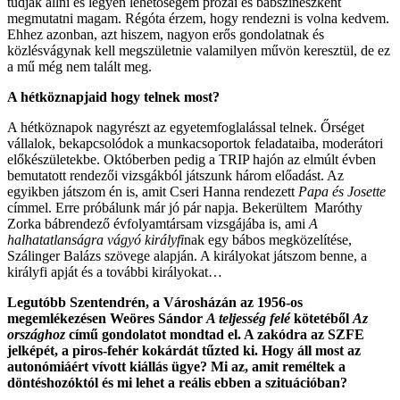
tudjak állni és legyen lehetőségem prózai és bábszínészként
megmutatni magam. Régóta érzem, hogy rendezni is volna kedvem.
Ehhez azonban, azt hiszem, nagyon erős gondolatnak és
közlésvágynak kell megszületnie valamilyen művön keresztül, de ez
a mű még nem talált meg.
A hétköznapjaid hogy telnek most?
A hétköznapok nagyrészt az egyetemfoglalással telnek. Őrséget
vállalok, bekapcsolódok a munkacsoportok feladataiba, moderátori
előkészületekbe. Októberben pedig a TRIP hajón az elmúlt évben
bemutatott rendezői vizsgákból játszunk három előadást. Az
egyikben játszom én is, amit Cseri Hanna rendezett
Papa és Josette
címmel. Erre próbálunk már jó pár napja. Bekerültem Maróthy
Zorka bábrendező évfolyamtársam vizsgájába is, ami
A
halhatatlanságra vágyó királyfi
nak egy bábos megközelítése,
Szálinger Balázs szövege alapján. A királyokat játszom benne, a
királyfi apját és a további királyokat…
Legutóbb Szentendrén, a Városházán az 1956-os
megemlékezésen Weöres Sándor
A teljesség felé
kötetéből
Az
országhoz
című gondolatot mondtad el. A zakódra az SZFE
jelképét, a piros-fehér kokárdát tűzted ki. Hogy áll most az
autonómiáért vívott kiállás ügye? Mi az, amit reméltek a
döntéshozóktól és mi lehet a reális ebben a szituációban?