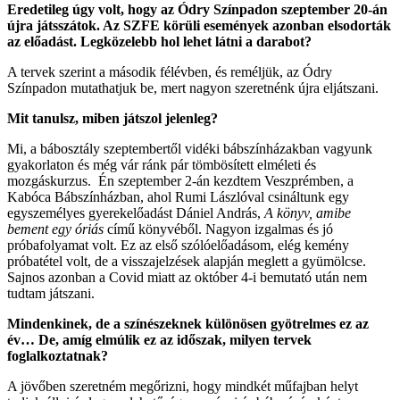
Eredetileg úgy volt, hogy az Ódry Színpadon szeptember 20-án
újra játsszátok. Az SZFE körüli események azonban elsodorták
az előadást. Legközelebb hol lehet látni a darabot?
A tervek szerint a második félévben, és reméljük, az Ódry
Színpadon mutathatjuk be, mert nagyon szeretnénk újra eljátszani.
Mit tanulsz, miben játszol jelenleg?
Mi, a bábosztály szeptembertől vidéki bábszínházakban vagyunk
gyakorlaton és még vár ránk pár tömbösített elméleti és
mozgáskurzus. Én szeptember 2-án kezdtem Veszprémben, a
Kabóca Bábszínházban, ahol Rumi Lászlóval csináltunk egy
egyszemélyes gyerekelőadást Dániel András,
A könyv, amibe
bement egy óriás
című könyvéből. Nagyon izgalmas és jó
próbafolyamat volt. Ez az első szólóelőadásom, elég kemény
próbatétel volt, de a visszajelzések alapján meglett a gyümölcse.
Sajnos azonban a Covid miatt az október 4-i bemutató után nem
tudtam játszani.
Mindenkinek, de a színészeknek különösen gyötrelmes ez az
év… De, amíg elmúlik ez az időszak, milyen tervek
foglalkoztatnak?
A jövőben szeretném megőrizni, hogy mindkét műfajban helyt