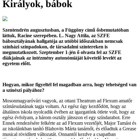
Királyok, bábok
Szentendrén augusztusban, a Függöny című ősbemutatóban
láttuk, Racine szerepében. L. Nagy Attila, az SZFE
bábosztályának hallgatója az utóbbi időszakban nemcsak
színházi színpadokon, de társadalmi színtereken is
megmutatkozott. Szeptember 1-jén ő olvasta fel az SZFE
diákjainak az intézmény autonómiáját követelő levelét az
egyetem előtt.
Hogyan, mikor figyeltél fel magadban arra, hogy tehetséged van
a színészi pályához?
Mosonmagyaróvári vagyok, az ottani Theatrum ad Flexum amatőr
színtársulatának tagja voltam. Az egész úgy kezdődött, hogy az
általános iskola nyolcadik évében az igazgatónk ötlete volt, hogy az
egész évfolyam, a három osztály játsszon el egy színdarabot. Erre
Ennek rendezésére felkérte az ad Flexum vezetőjét, Major Tamást és
az iskolánkban tanító Blahovits Márta tanárnőt, és előadtuk a Grease
musical rövidített változatát. Onnantól kezdve a csapatban