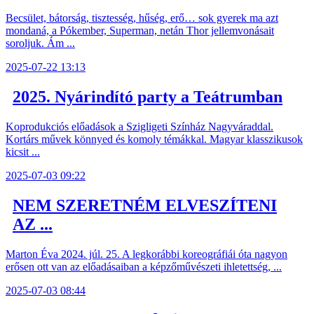
Becsület, bátorság, tisztesség, hűség, erő… sok gyerek ma azt
mondaná, a Pókember, Superman, netán Thor jellemvonásait
soroljuk. Ám ...
2025-07-22 13:13
2025. Nyárindító party a Teátrumban
Koprodukciós előadások a Szigligeti Színház Nagyváraddal.
Kortárs művek könnyed és komoly témákkal. Magyar klasszikusok
kicsit ...
2025-07-03 09:22
NEM SZERETNÉM ELVESZÍTENI
AZ ...
Marton Éva 2024. júl. 25. A legkorábbi koreográfiái óta nagyon
erősen ott van az előadásaiban a képzőművészeti ihletettség, ...
2025-07-03 08:44