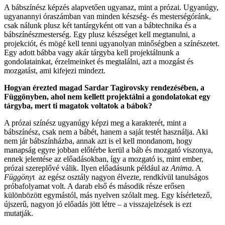
A bábszínész képzés alapvetően ugyanaz, mint a prózai. Ugyanúgy,
ugyanannyi óraszámban van minden készség- és mesterségóránk,
csak nálunk plusz két tantárgyként ott van a bábtechnika és a
bábszínészmesterség. Egy plusz készséget kell megtanulni, a
projekciót, és mögé kell tenni ugyanolyan minőségben a színészetet.
Egy adott bábba vagy akár tárgyba kell projektálnunk a
gondolatainkat, érzelmeinket és megtalálni, azt a mozgást és
mozgatást, ami kifejezi mindezt.
Hogyan érezted magad Sardar Tagirovsky rendezésében, a
Függönyben, ahol nem kellett projektálni a gondolatokat egy
tárgyba, mert ti magatok voltatok a bábok?
A prózai színész ugyanúgy képzi meg a karakterét, mint a
bábszínész, csak nem a bábét, hanem a saját testét használja. Aki
nem jár bábszínházba, annak azt is el kell mondanom, hogy
manapság egyre jobban előtérbe kerül a báb és mozgató viszonya,
ennek jelentése az előadásokban, így a mozgató is, mint ember,
prózai szereplővé válik. Ilyen előadásunk például az
Anima
. A
Függöny
t az egész osztály nagyon élvezte, rendkívül tanulságos
próbafolyamat volt. A darab első és második része erősen
különbözött egymástól, más nyelven szólalt meg. Egy kísérletező,
újszerű, nagyon jó előadás jött létre – a visszajelzések is ezt
mutatják.