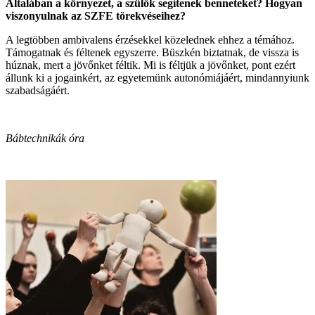
Általában a környezet, a szülők segítenek benneteket? Hogyan
viszonyulnak az SZFE törekvéseihez?
A legtöbben ambivalens érzésekkel közelednek ehhez a témához.
Támogatnak és féltenek egyszerre. Büszkén biztatnak, de vissza is
húznak, mert a jövőnket féltik. Mi is féltjük a jövőnket, pont ezért
állunk ki a jogainkért, az egyetemünk autonómiájáért, mindannyiunk
szabadságáért.
Bábtechnikák óra