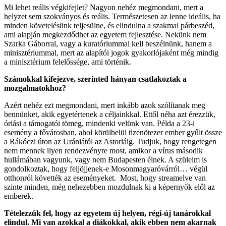
Mi lehet reális végkifejlet? Nagyon nehéz megmondani, mert a
helyzet sem szokványos és reális. Természetesen az lenne ideális, ha
minden követelésünk teljesülne, és elindulna a szakmai párbeszéd,
ami alapján megkezdődhet az egyetem fejlesztése. Nekünk nem
Szarka Gáborral, vagy a kuratóriummal kell beszélnünk, hanem a
minisztériummal, mert az alapítói jogok gyakorlójaként még mindig
a minisztérium felelőssége, ami történik.
Számokkal kifejezve, szerinted hányan csatlakoztak a
mozgalmatokhoz?
Azért nehéz ezt megmondani, mert inkább azok szólítanak meg
bennünket, akik egyetértenek a céljainkkal. Ettől néha azt érezzük,
óriási a támogatói tömeg, mindenki velünk van. Példa a 23-i
esemény a fővárosban, ahol körülbelül tizenötezer ember gyűlt össze
a Rákóczi úton az Urániától az Astoriáig. Tudjuk, hogy rengetegen
nem mennek ilyen rendezvényre most, amikor a vírus második
hullámában vagyunk, vagy nem Budapesten élnek. A szüleim is
gondolkoztak, hogy feljöjjenek-e Mosonmagyaróvárról… végül
otthonról követték az eseményeket. Most, hogy streamelve van
szinte minden, még nehezebben mozdulnak ki a képernyők elől az
emberek.
Tételezzük fel, hogy az egyetem új helyen, régi-új tanárokkal
elindul. Mi van azokkal a diákokkal, akik ebben nem akarnak