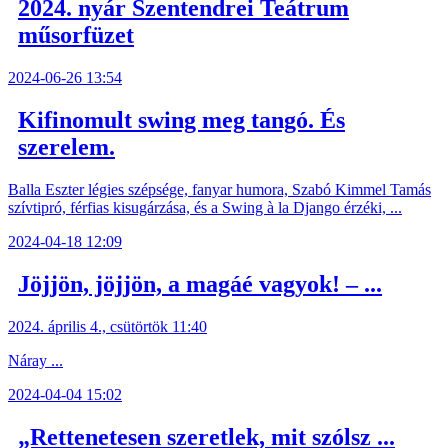
2024. nyár Szentendrei Teátrum
műsorfüzet
2024-06-26 13:54
Kifinomult swing meg tangó. És
szerelem.
Balla Eszter légies szépsége, fanyar humora, Szabó Kimmel Tamás
szívtipró, férfias kisugárzása, és a Swing à la Django érzéki, ...
2024-04-18 12:09
Jöjjön, jöjjön, a magáé vagyok! – ...
2024. április 4., csütörtök 11:40
Náray ...
2024-04-04 15:02
„Rettenetesen szeretlek, mit szólsz ...