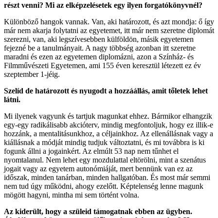
részt venni? Mi az elképzelésetek egy ilyen forgatókönyvnél?
Különböző hangok vannak. Van, aki határozott, és azt mondja: ő így
már nem akarja folytatni az egyetemet, itt már nem szeretne diplomát
szerezni, van, aki legszívesebben külföldön, másik egyetemen
fejezné be a tanulmányait. A nagy többség azonban itt szeretne
maradni és ezen az egyetemen diplomázni, azon a Színház- és
Filmművészeti Egyetemen, ami 155 éven keresztül létezett ez év
szeptember 1-jéig.
Szelíd de határozott és nyugodt a hozzáállás, amit tőletek lehet
látni.
Mi ilyenek vagyunk és tartjuk magunkat ehhez. Bármikor elhangzik
egy-egy radikálisabb akcióterv, mindig megfontoljuk, hogy ez illik-e
hozzánk, a mentalitásunkhoz, a céljainkhoz. Az ellenállásnak vagy a
kiállásnak a módját mindig tudjuk változtatni, és mi továbbra is ki
fogunk állni a jogainkért. Az elmúlt 53 nap nem tűnhet el
nyomtalanul. Nem lehet egy mozdulattal eltörölni, mint a szenátus
jogait vagy az egyetem autonómiáját, mert bennünk van ez az
időszak, minden tanárban, minden hallgatóban. És most már semmi
nem tud úgy működni, ahogy ezelőtt. Képtelenség lenne magunk
mögött hagyni, mintha mi sem történt volna.
Az kiderült, hogy a szüleid támogatnak ebben az ügyben.