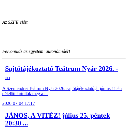
Az SZFE előtt
Felvonulás az egyetemi autonómiáért
Sajtótájékoztató Teátrum Nyár 2026. -
...
A Szentendrei Teátrum Nyár 2026. sajtótájékoztatóját június 11-én
délelőtt tartották meg a ...
2026-07-04 17:17
JÁNOS, A VITÉZ! július 25. péntek
20:30 ...