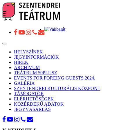
Toggle
navigation
HELYSZÍNEK
JEGYINFORMÁCIÓK
HÍREK
ARCHÍVUM
TEÁTRUM 50PLUSZ
EVENTS FOR FOREING GUESTS 2024.
GALÉRIA
SZENTENDREI KULTURÁLIS KÖZPONT
TÁMOGATÓK
ELÉRHETŐSÉGEK
KÖZÉRDEKŰ ADATOK
JEGYVÁSÁRLÁS