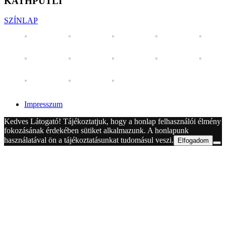
KATHPUTLI
SZÍNLAP
Impresszum
Kedves Látogató! Tájékoztatjuk, hogy a honlap felhasználói élmény
fokozásának érdekében sütiket alkalmazunk. A honlapunk
használatával ön a tájékoztatásunkat tudomásul veszi.
Elfogadom