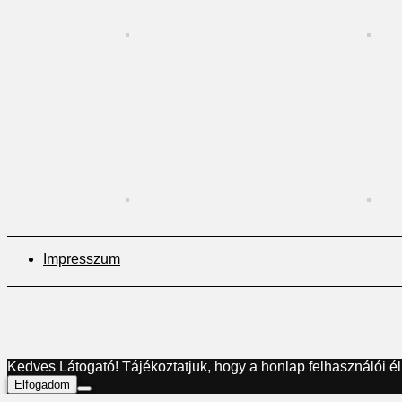
Impresszum
Kedves Látogató! Tájékoztatjuk, hogy a honlap felhasználói 
Elfogadom