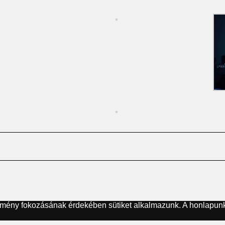
élmény fokozásának érdekében sütiket alkalmazunk. A honlapunk