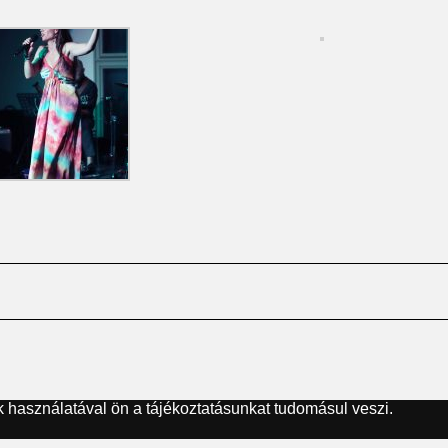
 használatával ön a tájékoztatásunkat tudomásul veszi.