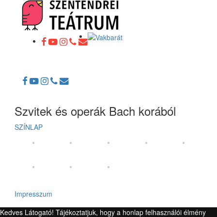
Toggle
navigation
Szvitek és operák Bach korából
SZÍNLAP
Impresszum
Kedves Látogató! Tájékoztatjuk, hogy a honlap felhasználói élmény