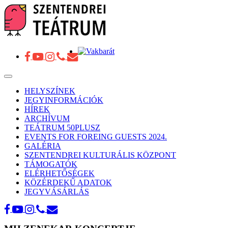
Toggle
navigation
HELYSZÍNEK
JEGYINFORMÁCIÓK
HÍREK
ARCHÍVUM
TEÁTRUM 50PLUSZ
EVENTS FOR FOREING GUESTS 2024.
GALÉRIA
SZENTENDREI KULTURÁLIS KÖZPONT
TÁMOGATÓK
ELÉRHETŐSÉGEK
KÖZÉRDEKŰ ADATOK
JEGYVÁSÁRLÁS