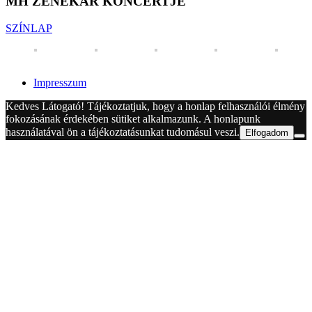
MH ZENEKAR KONCERTJE
SZÍNLAP
Impresszum
Kedves Látogató! Tájékoztatjuk, hogy a honlap felhasználói élmény
fokozásának érdekében sütiket alkalmazunk. A honlapunk
használatával ön a tájékoztatásunkat tudomásul veszi.
Elfogadom