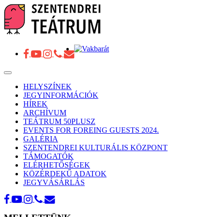
Toggle
navigation
HELYSZÍNEK
JEGYINFORMÁCIÓK
HÍREK
ARCHÍVUM
TEÁTRUM 50PLUSZ
EVENTS FOR FOREING GUESTS 2024.
GALÉRIA
SZENTENDREI KULTURÁLIS KÖZPONT
TÁMOGATÓK
ELÉRHETŐSÉGEK
KÖZÉRDEKŰ ADATOK
JEGYVÁSÁRLÁS