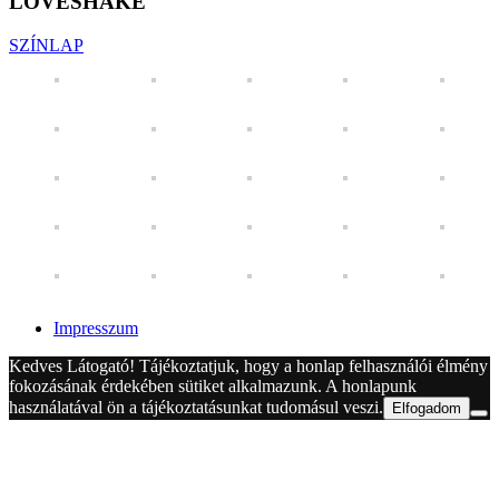
LOVESHAKE
SZÍNLAP
Impresszum
Kedves Látogató! Tájékoztatjuk, hogy a honlap felhasználói élmény
fokozásának érdekében sütiket alkalmazunk. A honlapunk
használatával ön a tájékoztatásunkat tudomásul veszi.
Elfogadom