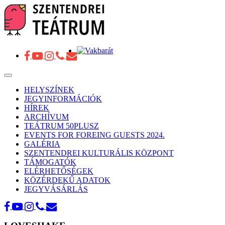
Toggle
navigation
HELYSZÍNEK
JEGYINFORMÁCIÓK
HÍREK
ARCHÍVUM
TEÁTRUM 50PLUSZ
EVENTS FOR FOREING GUESTS 2024.
GALÉRIA
SZENTENDREI KULTURÁLIS KÖZPONT
TÁMOGATÓK
ELÉRHETŐSÉGEK
KÖZÉRDEKŰ ADATOK
JEGYVÁSÁRLÁS