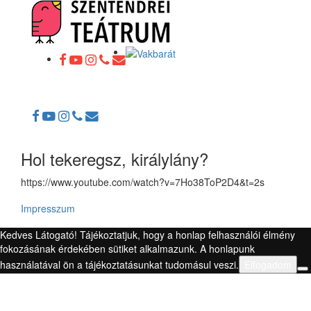
Toggle
navigation
Hol tekeregsz, királylány?
https://www.youtube.com/watch?v=7Ho38ToP2D4&t=2s
Impresszum
Kedves Látogató! Tájékoztatjuk, hogy a honlap felhasználói élmény
fokozásának érdekében sütiket alkalmazunk. A honlapunk
használatával ön a tájékoztatásunkat tudomásul veszi.
Elfogadom