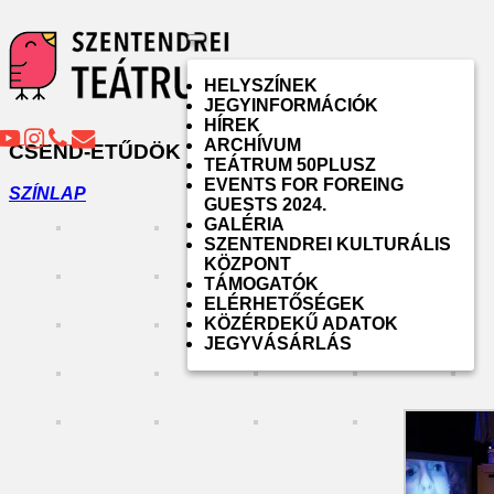
Toggle
navigation
HELYSZÍNEK
JEGYINFORMÁCIÓK
HÍREK
ARCHÍVUM
CSEND-ETŰDÖK
TEÁTRUM 50PLUSZ
EVENTS FOR FOREING
SZÍNLAP
GUESTS 2024.
GALÉRIA
SZENTENDREI KULTURÁLIS
KÖZPONT
TÁMOGATÓK
ELÉRHETŐSÉGEK
KÖZÉRDEKŰ ADATOK
JEGYVÁSÁRLÁS