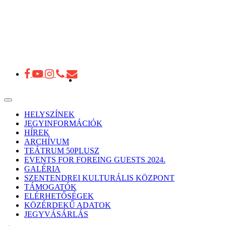
Toggle
navigation
HELYSZÍNEK
JEGYINFORMÁCIÓK
HÍREK
ARCHÍVUM
TEÁTRUM 50PLUSZ
EVENTS FOR FOREING GUESTS 2024.
GALÉRIA
SZENTENDREI KULTURÁLIS KÖZPONT
TÁMOGATÓK
ELÉRHETŐSÉGEK
KÖZÉRDEKŰ ADATOK
JEGYVÁSÁRLÁS