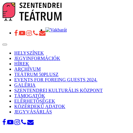
Toggle
navigation
HELYSZÍNEK
JEGYINFORMÁCIÓK
HÍREK
ARCHÍVUM
TEÁTRUM 50PLUSZ
EVENTS FOR FOREING GUESTS 2024.
GALÉRIA
SZENTENDREI KULTURÁLIS KÖZPONT
TÁMOGATÓK
ELÉRHETŐSÉGEK
KÖZÉRDEKŰ ADATOK
JEGYVÁSÁRLÁS