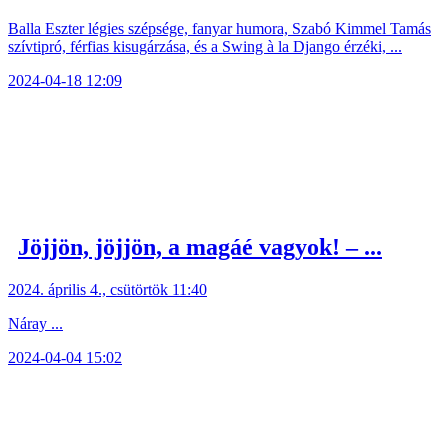
Balla Eszter légies szépsége, fanyar humora, Szabó Kimmel Tamás
szívtipró, férfias kisugárzása, és a Swing à la Django érzéki, ...
2024-04-18 12:09
Jöjjön, jöjjön, a magáé vagyok! – ...
2024. április 4., csütörtök 11:40
Náray ...
2024-04-04 15:02