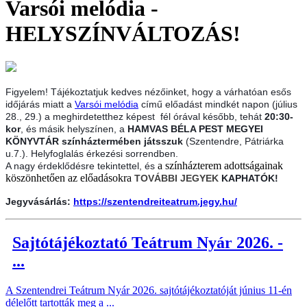
Varsói melódia -
HELYSZÍNVÁLTOZÁS!
Figyelem! Tájékoztatjuk kedves nézőinket, hogy a
várhatóan esős
időjárás miatt a
Varsói melódia
című előadást mindkét napon (július
28., 29.) a meghirdetetthez képest fél órával később, tehát
20:30-
kor
, és másik helyszínen,
a
HAMVAS BÉLA PEST MEGYEI
KÖNYVTÁR színháztermében játsszuk
(Szentendre, Pátriárka
u.7.). Helyfoglalás érkezési sorrendben.
a színházterem adottságainak
A nagy érdeklődésre tekintettel, és
köszönhetően az előadásokra
TOVÁBBI JEGYEK
KAPHATÓK!
Jegyvásárlás:
https://szentendreiteatrum.jegy.hu/
Sajtótájékoztató Teátrum Nyár 2026. -
...
A Szentendrei Teátrum Nyár 2026. sajtótájékoztatóját június 11-én
délelőtt tartották meg a ...