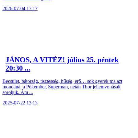
2026-07-04 17:17
JÁNOS, A VITÉZ! július 25. péntek
20:30 ...
Becsület, bátorság, tisztesség, hűség, erő… sok gyerek ma azt
mondaná, a Pókember, Superman, netán Thor jellemvonásait
soroljuk. Ám ...
2025-07-22 13:13