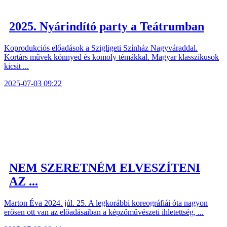
2025. Nyárindító party a Teátrumban
Koprodukciós előadások a Szigligeti Színház Nagyváraddal.
Kortárs művek könnyed és komoly témákkal. Magyar klasszikusok
kicsit ...
2025-07-03 09:22
NEM SZERETNÉM ELVESZÍTENI
AZ ...
Marton Éva 2024. júl. 25. A legkorábbi koreográfiái óta nagyon
erősen ott van az előadásaiban a képzőművészeti ihletettség, ...