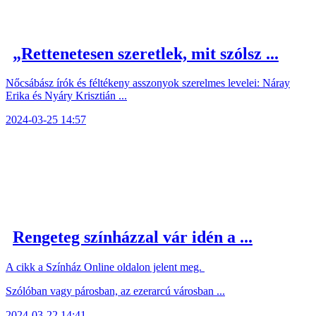
„Rettenetesen szeretlek, mit szólsz ...
Nőcsábász írók és féltékeny asszonyok szerelmes levelei: Náray
Erika és Nyáry Krisztián ...
2024-03-25 14:57
Rengeteg színházzal vár idén a ...
A cikk a Színház Online oldalon jelent meg.
Szólóban vagy párosban, az ezerarcú városban ...
2024-03-22 14:41