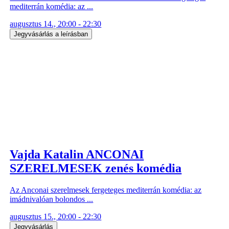
mediterrán komédia: az ...
augusztus 14., 20:00 - 22:30
Jegyvásárlás a leírásban
Vajda Katalin ANCONAI
SZERELMESEK zenés komédia
Az Anconai szerelmesek fergeteges mediterrán komédia: az
imádnivalóan bolondos ...
augusztus 15., 20:00 - 22:30
Jegyvásárlás