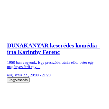
DUNAKANYAR keserédes komédia -
írta Karinthy Ferenc
1968-ban vagyunk. Egy presszóba, zárás előtt, betér egy
magányos férfi egy ...
augusztus 22., 20:00 - 21:20
Jegyvásárlás