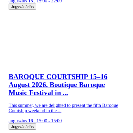
augusztus 15., 15:00 - 22:00
Jegyvásárlás
BAROQUE COURTSHIP 15–16
August 2026. Boutique Baroque
Music Festival in ...
This summer, we are delighted to present the fifth Baroque
Courtship weekend in the ...
augusztus 16., 15:00 - 15:00
Jegyvásárlás