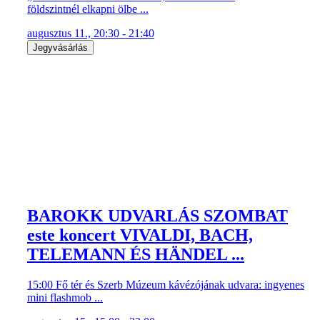
földszintnél elkapni ölbe ...
augusztus 11., 20:30 - 21:40
Jegyvásárlás
BAROKK UDVARLÁS SZOMBAT
este koncert VIVALDI, BACH,
TELEMANN ÉS HÄNDEL ...
15:00 Fő tér és Szerb Múzeum kávézójának udvara: ingyenes
mini flashmob ...