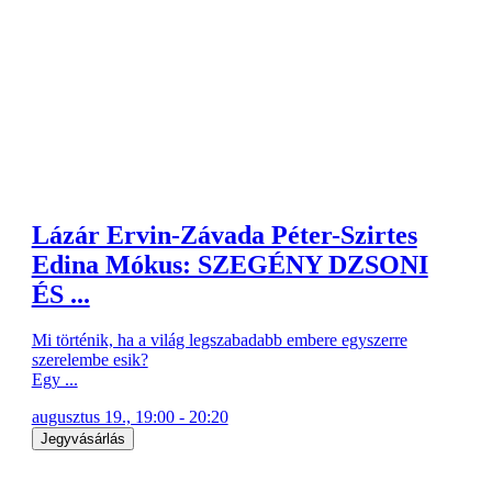
Lázár Ervin-Závada Péter-Szirtes
Edina Mókus: SZEGÉNY DZSONI
ÉS ...
Mi történik, ha a világ legszabadabb embere egyszerre
szerelembe esik?
Egy ...
augusztus 19., 19:00 - 20:20
Jegyvásárlás