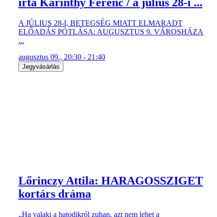
írta Karinthy Ferenc / a július 28-i ...
A JÚLIUS 28-I, BETEGSÉG MIATT ELMARADT
ELŐADÁS PÓTLÁSA: AUGUSZTUS 9. VÁROSHÁZA
...
augusztus 09., 20:30 - 21:40
Jegyvásárlás
Lőrinczy Attila: HARAGOSSZIGET
kortárs dráma
„Ha valaki a hatodikról zuhan, azt nem lehet a