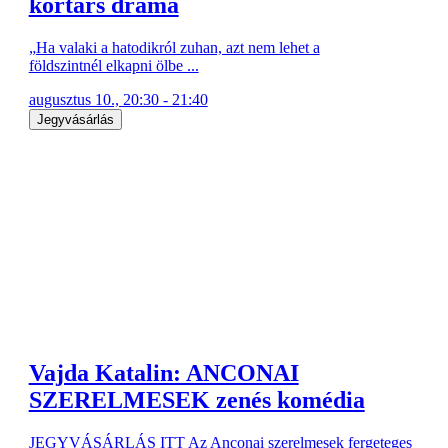
kortárs dráma
„Ha valaki a hatodikról zuhan, azt nem lehet a
földszintnél elkapni ölbe ...
augusztus 10., 20:30 - 21:40
Jegyvásárlás
Vajda Katalin: ANCONAI
SZERELMESEK zenés komédia
JEGYVÁSÁRLÁS ITT Az Anconai szerelmesek fergeteges