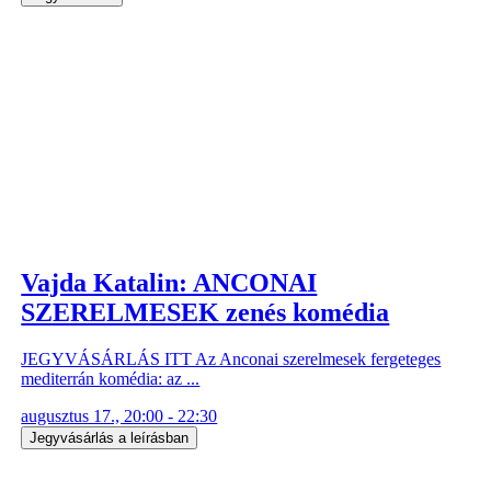
Vajda Katalin: ANCONAI
SZERELMESEK zenés komédia
JEGYVÁSÁRLÁS ITT Az Anconai szerelmesek fergeteges
mediterrán komédia: az ...
augusztus 17., 20:00 - 22:30
Jegyvásárlás a leírásban