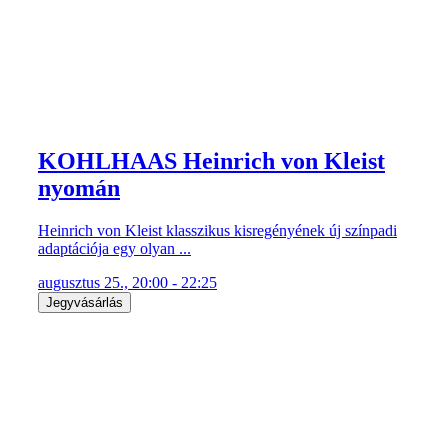
KOHLHAAS Heinrich von Kleist
nyomán
Heinrich von Kleist klasszikus kisregényének új színpadi
adaptációja egy olyan ...
augusztus 25., 20:00 - 22:25
Jegyvásárlás