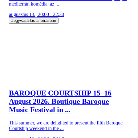
mediterrán komédia: az ...
augusztus 13., 20:00 - 22:30
Jegyvásárlás a leírásban
BAROQUE COURTSHIP 15–16
August 2026. Boutique Baroque
Music Festival in ...
This summer, we are delighted to present the fifth Baroque
Courtship weekend in the ...