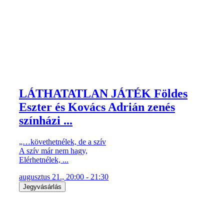
LÁTHATATLAN JÁTÉK Földes
Eszter és Kovács Adrián zenés
színházi ...
„…követhetnélek, de a szív
A szív már nem hagy,
Elérhetnélek, ...
augusztus 21., 20:00 - 21:30
Jegyvásárlás