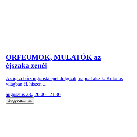
ORFEUMOK, MULATÓK az
éjszaka zenéi
Az igazi bárzongorista éjjel dolgozik, nappal alszik. Különös
világban él, hiszen ...
augusztus 23., 20:00 - 21:30
Jegyvásárlás