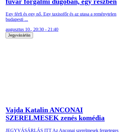
fuvar forgalmi dugóban, egy részben
Egy férfi és egy nő. Egy taxisofőr és az utasa a reménytelen
budapesti ...
augusztus 10., 20:30 - 21:40
Jegyvásárlás
Vajda Katalin ANCONAI
SZERELMESEK zenés komédia
JEGYVÁSÁRLÁS ITT Az Anconai szerelmesek fergeteges