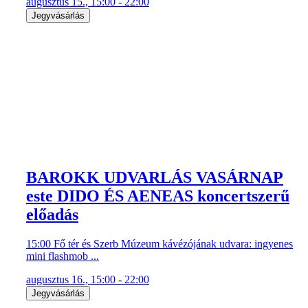
augusztus 15., 15:00 - 22:00
Jegyvásárlás
BAROKK UDVARLÁS VASÁRNAP
este DIDO ÉS AENEAS koncertszerű
előadás
15:00 Fő tér és Szerb Múzeum kávézójának udvara: ingyenes
mini flashmob ...
augusztus 16., 15:00 - 22:00
Jegyvásárlás