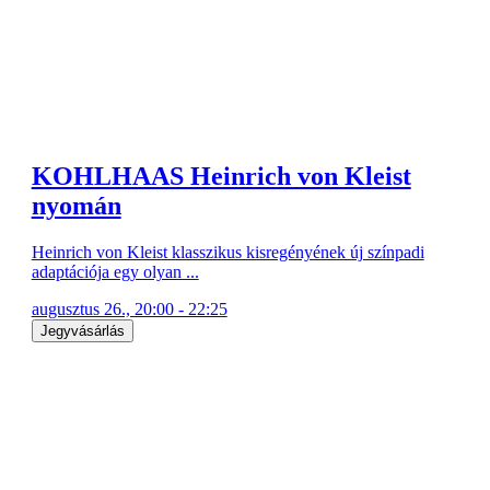
KOHLHAAS Heinrich von Kleist
nyomán
Heinrich von Kleist klasszikus kisregényének új színpadi
adaptációja egy olyan ...
augusztus 26., 20:00 - 22:25
Jegyvásárlás