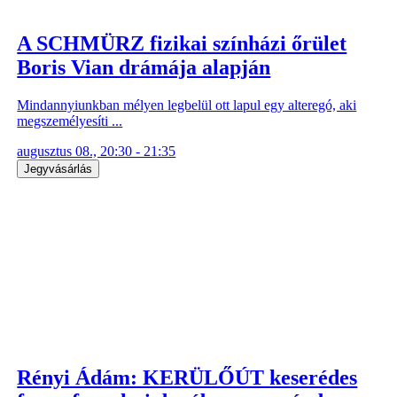
A SCHMÜRZ fizikai színházi őrület
Boris Vian drámája alapján
Mindannyiunkban mélyen legbelül ott lapul egy alteregó, aki
megszemélyesíti ...
augusztus 08., 20:30 - 21:35
Jegyvásárlás
Rényi Ádám: KERÜLŐÚT keserédes