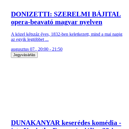
DONIZETTI: SZERELMI BÁJITAL
opera-beavató magyar nyelven
A közel kétszáz éves, 1832-ben keletkezett, mind a mai napig
az egyik legtöbbet ...
augusztus 07., 20:00 - 21:50
Jegyvásárlás
DUNAKANYAR keserédes komédia -