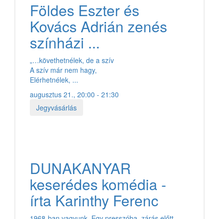
Földes Eszter és
Kovács Adrián zenés
színházi ...
„…követhetnélek, de a szív
A szív már nem hagy,
Elérhetnélek, ...
augusztus 21., 20:00 - 21:30
Jegyvásárlás
DUNAKANYAR
keserédes komédia -
írta Karinthy Ferenc
1968-ban vagyunk. Egy presszóba, zárás előtt,