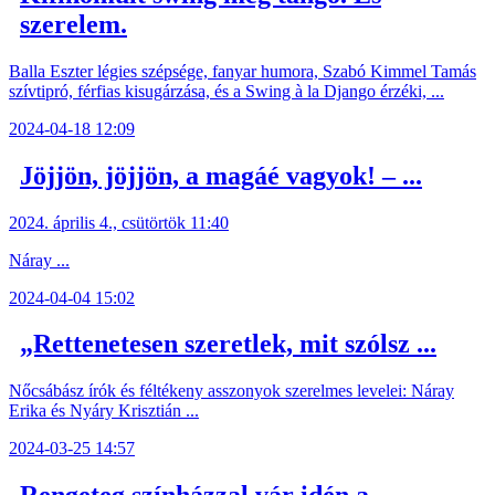
szerelem.
Balla Eszter légies szépsége, fanyar humora, Szabó Kimmel Tamás
szívtipró, férfias kisugárzása, és a Swing à la Django érzéki, ...
2024-04-18 12:09
Jöjjön, jöjjön, a magáé vagyok! – ...
2024. április 4., csütörtök 11:40
Náray ...
2024-04-04 15:02
„Rettenetesen szeretlek, mit szólsz ...
Nőcsábász írók és féltékeny asszonyok szerelmes levelei: Náray
Erika és Nyáry Krisztián ...
2024-03-25 14:57