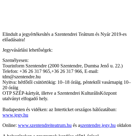
Elindult a jegyértékesítés a Szentendrei Teátrum és Nyár 2019-es
előadásaira!
Jegyvásárlási lehetőségek:
Személyesen:
Tourinform Szentendre (2000 Szentendre, Dumtsa Jenő u. 22.)
Telefon: +36 26 317 965,+36 26 317 966, E-mail:
tdm@szentendre.hu
Nyitva: hétfőtől csütörtökig: 10–18 óráig, péntektől vasárnapig 10–
20 óráig
OTP SZÉP-kártyát, illetve a Szentendrei KulturálisKözpont
utalványt elfogadó hely.
Budapesten és vidéken: az Interticket országos hálózatában:
www.jegy.hu
Online:
www.szentendreiteatrum.hu
és a
szentendre.jegy.hu
oldalon