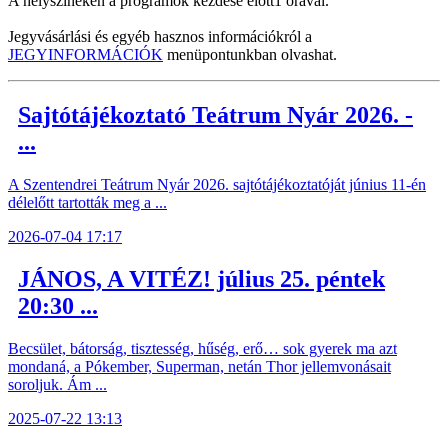
A helyszíneken a programok kezdése előtt1 órával.
Jegyvásárlási és egyéb hasznos információkról a
JEGYINFORMÁCIÓK
menüpontunkban olvashat.
Sajtótájékoztató Teátrum Nyár 2026. -
...
A Szentendrei Teátrum Nyár 2026. sajtótájékoztatóját június 11-én
délelőtt tartották meg a ...
2026-07-04 17:17
JÁNOS, A VITÉZ! július 25. péntek
20:30 ...
Becsület, bátorság, tisztesség, hűség, erő… sok gyerek ma azt
mondaná, a Pókember, Superman, netán Thor jellemvonásait
soroljuk. Ám ...
2025-07-22 13:13