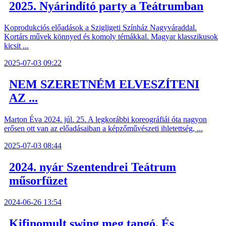
2025. Nyárindító party a Teátrumban
Koprodukciós előadások a Szigligeti Színház Nagyváraddal.
Kortárs művek könnyed és komoly témákkal. Magyar klasszikusok
kicsit ...
2025-07-03 09:22
NEM SZERETNÉM ELVESZÍTENI
AZ ...
Marton Éva 2024. júl. 25. A legkorábbi koreográfiái óta nagyon
erősen ott van az előadásaiban a képzőművészeti ihletettség, ...
2025-07-03 08:44
2024. nyár Szentendrei Teátrum
műsorfüzet
2024-06-26 13:54
Kifinomult swing meg tangó. És