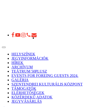
Toggle
navigation
HELYSZÍNEK
JEGYINFORMÁCIÓK
HÍREK
ARCHÍVUM
TEÁTRUM 50PLUSZ
EVENTS FOR FOREING GUESTS 2024.
GALÉRIA
SZENTENDREI KULTURÁLIS KÖZPONT
TÁMOGATÓK
ELÉRHETŐSÉGEK
KÖZÉRDEKŰ ADATOK
JEGYVÁSÁRLÁS