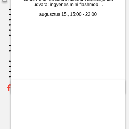
Toggle
udvara: ingyenes mini flashmob ...
navigation
HELYSZÍNEK
augusztus 15., 15:00 - 22:00
JEGYINFORMÁCIÓK
HÍREK
ARCHÍVUM
TEÁTRUM 50PLUSZ
EVENTS FOR FOREING GUESTS
2024.
GALÉRIA
SZENTENDREI KULTURÁLIS
KÖZPONT
TÁMOGATÓK
ELÉRHETŐSÉGEK
KÖZÉRDEKŰ ADATOK
JEGYVÁSÁRLÁS
Jegyvásárlás