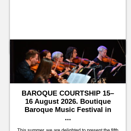
Jegyvásárlás a leírásban
BAROQUE COURTSHIP 15–
16 August 2026. Boutique
Baroque Music Festival in
...
This summer, we are delighted to present the fifth