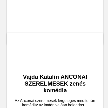
Jegyvásárlás a leírásban
Vajda Katalin ANCONAI
SZERELMESEK zenés
komédia
Az Anconai szerelmesek fergeteges mediterrán
komédia: az imádnivalóan bolondos ...