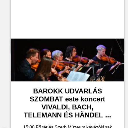
Jegyvásárlás
BAROKK UDVARLÁS
SZOMBAT este koncert
VIVALDI, BACH,
TELEMANN ÉS HÄNDEL ...
15:00 Fő tér és Szerb Múzeum kávézójának