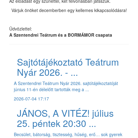
Az előadást egy szünettel, két felvonásban játsszuk.
Várjuk önöket decemberben egy kellemes kikapcsolódásra!
Üdvözlettel:
A Szentendrei Teátrum és a BORMÁMOR csapata
Sajtótájékoztató Teátrum
Nyár 2026. - ...
A Szentendrei Teátrum Nyár 2026. sajtótájékoztatóját
június 11-én délelőtt tartották meg a ...
2026-07-04 17:17
JÁNOS, A VITÉZ! július
25. péntek 20:30 ...
Becsület, bátorság, tisztesség, hűség, erő… sok gyerek