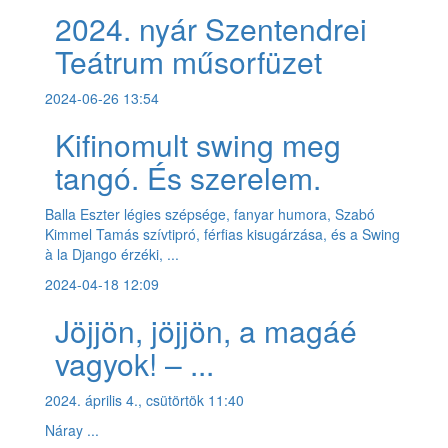
2024. nyár Szentendrei
Teátrum műsorfüzet
2024-06-26 13:54
Kifinomult swing meg
tangó. És szerelem.
Balla Eszter légies szépsége, fanyar humora, Szabó
Kimmel Tamás szívtipró, férfias kisugárzása, és a Swing
à la Django érzéki, ...
2024-04-18 12:09
Jöjjön, jöjjön, a magáé
vagyok! – ...
2024. április 4., csütörtök 11:40
Náray ...