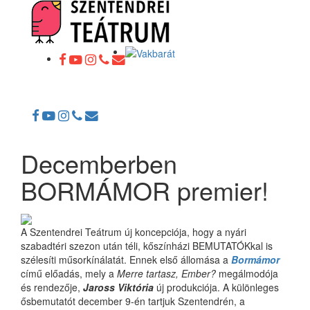
Toggle
navigation
Decemberben
BORMÁMOR premier!
A Szentendrei Teátrum új koncepciója, hogy a nyári
szabadtéri szezon után téli, kőszínházi BEMUTATÓKkal is
szélesíti műsorkínálatát. Ennek első állomása a
Bormámor
című előadás, mely a
Merre tartasz, Ember?
megálmodója
és rendezője,
Jaross Viktória
új produkciója. A különleges
ősbemutatót december 9-én tartjuk Szentendrén, a