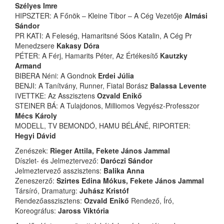
Szélyes Imre
HIPSZTER: A Főnök – Kleine Tibor – A Cég Vezetője
Almási
Sándor
PR KATI: A Feleség, Hamaritsné Sóos Katalin, A Cég Pr
Menedzsere
Kakasy Dóra
PÉTER: A Férj, Hamarits Péter, Az Értékesítő
Kautzky
Armand
BIBERA Néni: A Gondnok
Erdei Júlia
BENJI: A Tanítvány, Runner, Fiatal Borász
Balassa Levente
IVETTKE: Az Asszisztens
Ozvald Enikő
STEINER BÁ: A Tulajdonos, Milliomos Vegyész-Professzor
Mécs Károly
MODELL, TV BEMONDÓ, HAMU BÉLÁNÉ, RIPORTER:
Hegyi Dávid
Zenészek:
Rieger Attila, Fekete János Jammal
Díszlet- és Jelmeztervező:
Daróczi Sándor
Jelmeztervező asszisztens:
Balika Anna
Zeneszerző:
Szirtes Edina Mókus, Fekete János Jammal
Társíró, Dramaturg:
Juhász Kristóf
Rendezőasszisztens:
Ozvald Enikő
Rendező, Író,
Koreográfus:
Jaross Viktória