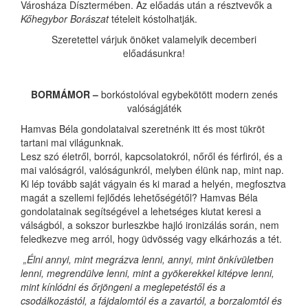
Városháza Dísztermében. Az előadás után a résztvevők a
Kőhegybor Borászat
tételeit kóstolhatják.
Szeretettel várjuk önöket valamelyik decemberi
előadásunkra!
BORMÁMOR
–
borkóstolóval egybekötött modern zenés
valóságjáték
Hamvas Béla gondolataival szeretnénk itt és most tükröt
tartani mai világunknak.
Lesz szó életről, borról, kapcsolatokról, nőről és férfiról, és a
mai valóságról, valóságunkról, melyben élünk nap, mint nap.
Ki lép tovább saját vágyain és ki marad a helyén, megfosztva
magát a szellemi fejlődés lehetőségétől? Hamvas Béla
gondolatainak segítségével a lehetséges kiutat keresi a
válságból, a sokszor burleszkbe hajló ironizálás során, nem
feledkezve meg arról, hogy üdvösség vagy elkárhozás a tét.
„Élni annyi, mint megrázva lenni, annyi, mint önkívületben
lenni, megrendülve lenni, mint a gyökerekkel kitépve lenni,
mint kínlódni és őrjöngeni a meglepetéstől és a
csodálkozástól, a fájdalomtól és a zavartól, a borzalomtól és