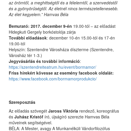
az örömtől, a meghittségtől és a félelemtől, a szenvedéstől
és a gyönyörűségtől. Az életnél nincs természetellenesebb.
Az élet kegyelem.”
Hamvas Béla
Bemutató:
2017. december 9-én
19.00-tól – az előadást
Hidegkuti Gergely borkóstolója zárja
További előadások
: december 10-én 15.00-tól és 17-én
19.00-tól
Helyszín: Szentendre Városháza díszterme (Szentendre,
Városház tér 1-3.)
Jegyvásárlás és további információ
:
https://szentendreiteatrum.hu/event/bormamor/
Friss hírekért kövesse az esemény facebook oldalát:
https://www.facebook.com/bormamorprodukcio/
Szereposztás
Az előadás szövegét
Jaross Viktória
rendező, koreográfus
és
Juhász Kristóf
író, újságíró szerezte Hamvas Béla
műveinek segítségével.
BÉLA: A Mester, avagy A Munkanélküli Vándorfilozófus