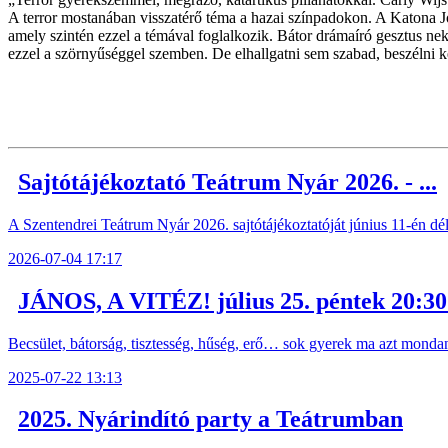
A terror mostanában visszatérő téma a hazai színpadokon. A Katona 
amely szintén ezzel a témával foglalkozik. Bátor drámaíró gesztus nek
ezzel a szörnyűséggel szemben. De elhallgatni sem szabad, beszélni kel
Sajtótájékoztató Teátrum Nyár 2026. - ...
A Szentendrei Teátrum Nyár 2026. sajtótájékoztatóját június 11-én délel
2026-07-04 17:17
JÁNOS, A VITÉZ! július 25. péntek 20:30 
Becsület, bátorság, tisztesség, hűség, erő… sok gyerek ma azt monda
2025-07-22 13:13
2025. Nyárindító party a Teátrumban