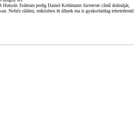
l. A Hatszín Teátrum pedig Dainel Kehlmann
Szenteste
című drámáját,
n. Nehéz rálátni, miközben itt állunk ma is gyakorlatilag tehetetlenül