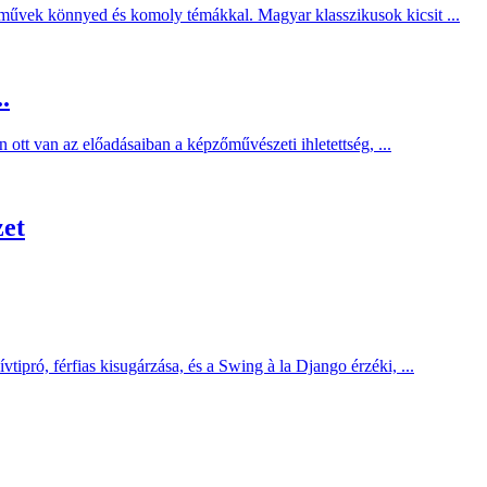
művek könnyed és komoly témákkal. Magyar klasszikusok kicsit ...
.
 ott van az előadásaiban a képzőművészeti ihletettség, ...
zet
ipró, férfias kisugárzása, és a Swing à la Django érzéki, ...