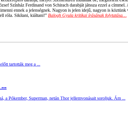
József Színház Ferdinand von Schirach darabját játssza ezzel a címme
imenni ennek a jelenségnek. Nagyon is jelen idejű, nagyon is köztünk va
l róla. Sikítani, kiáltani!”
Balogh Gyula kritikai írásának folytatása…
őtt tartották meg a ...
...
ná, a Pókember, Superman, netán Thor jellemvonásait soroljuk. Ám ...