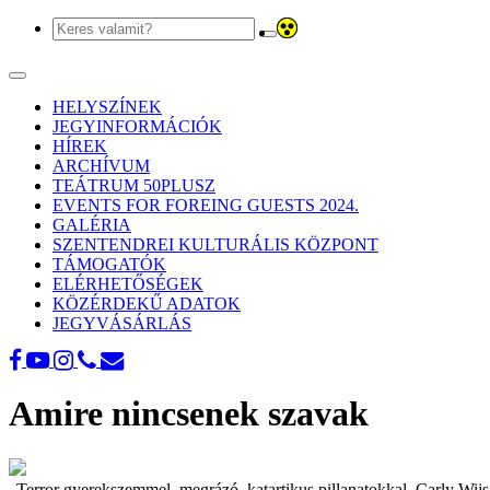
Toggle
navigation
HELYSZÍNEK
JEGYINFORMÁCIÓK
HÍREK
ARCHÍVUM
TEÁTRUM 50PLUSZ
EVENTS FOR FOREING GUESTS 2024.
GALÉRIA
SZENTENDREI KULTURÁLIS KÖZPONT
TÁMOGATÓK
ELÉRHETŐSÉGEK
KÖZÉRDEKŰ ADATOK
JEGYVÁSÁRLÁS
Amire nincsenek szavak
„Terror gyerekszemmel, megrázó, katartikus pillanatokkal. Carly Wijs 