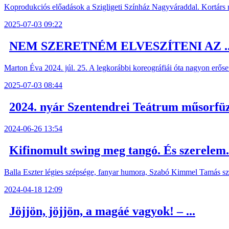
Koprodukciós előadások a Szigligeti Színház Nagyváraddal. Kortárs 
2025-07-03 09:22
NEM SZERETNÉM ELVESZÍTENI AZ ..
Marton Éva 2024. júl. 25. A legkorábbi koreográfiái óta nagyon erősen
2025-07-03 08:44
2024. nyár Szentendrei Teátrum műsorfü
2024-06-26 13:54
Kifinomult swing meg tangó. És szerelem.
Balla Eszter légies szépsége, fanyar humora, Szabó Kimmel Tamás szívt
2024-04-18 12:09
Jöjjön, jöjjön, a magáé vagyok! – ...